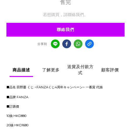
售完
若想購買，請聯絡我們。
聯絡我們
分享到
送貨及付款方
商品描述
了解更多
顧客評價
式
■品名 田野憂 くじ ~FANZAくじ4周年キャンペーン~ 一番賞 代抽
■品牌 FANZA
■訂購價
10抽 HKD880
20抽 HKD1680