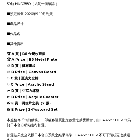
50抽 HKD3880（ A賞一個確認 ）
■預定發售 2026年9-10月到貨
■產品尺寸
■作品名
■其他資料
🏆 A 賞｜B5 金屬收藏板
🏆 A Prize｜B5 Metal Plate
🎨
B 賞｜帆布畫板
🎨
B Prize｜Canvas Board
✨
C 賞｜亞克力立牌
✨
C Prize｜Acrylic Stand
🔑
D 賞｜亞克力杯墊
🔑
D Prize｜Acrylic Coaster
📸
E 賞｜明信片套裝（2 張）
📸
E Prize｜2-Postcard Set
本服務為「代抽服務」，即顧客購買指定數量之抽獎機會，由 CRA5Y SHOP 代為
於日本官方網站進行抽選。
抽選結果完全依照日本官方系統之結果為準，CRA5Y SHOP 不可干預或更改抽選