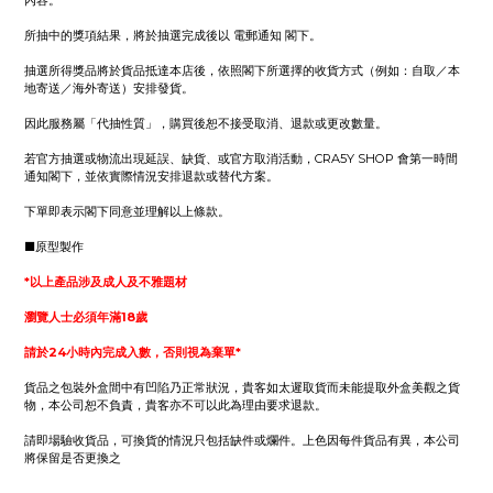
內容。
所抽中的獎項結果，將於抽選完成後以 電郵通知 閣下。
抽選所得獎品將於貨品抵達本店後，依照閣下所選擇的收貨方式（例如：自取／本
地寄送／海外寄送）安排發貨。
因此服務屬「代抽性質」，購買後恕不接受取消、退款或更改數量。
若官方抽選或物流出現延誤、缺貨、或官方取消活動，CRA5Y SHOP 會第一時間
通知閣下，並依實際情況安排退款或替代方案。
下單即表示閣下同意並理解以上條款。
■原型製作
*以上產品涉及成人及不雅題材
瀏覽人士必須年滿18歲
請於24小時內完成入數，否則視為棄單*
貨品之包裝外盒間中有凹陷乃正常狀況，貴客如太遲取貨而未能提取外盒美觀之貨
物，本公司恕不負責，貴客亦不可以此為理由要求退款。
請即場驗收貨品，可換貨的情況只包括缺件或爛件。上色因每件貨品有異，本公司
將保留是否更換之