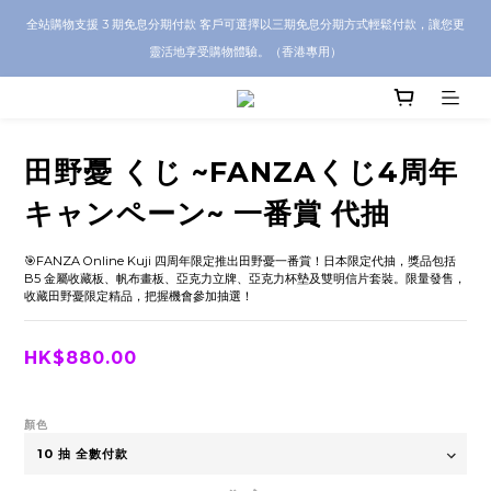
CRA5Y SHOP 全店 100% 正品保證｜支持香港本地 + 海外寄送｜💬 有任何問題？歡
全站購物支援 3 期免息分期付款 客戶可選擇以三期免息分期方式輕鬆付款，讓您更
迎 WhatsApp 聯絡我們查詢代購服務
靈活地享受購物體驗。（香港專用）
CRA5Y SHOP 全店 100% 正品保證｜支持香港本地 + 海外寄送｜💬 有任何問題？歡
迎 WhatsApp 聯絡我們查詢代購服務
田野憂 くじ ~FANZAくじ4周年
キャンペーン~ 一番賞 代抽
🎯FANZA Online Kuji 四周年限定推出田野憂一番賞！日本限定代抽，獎品包括 
B5 金屬收藏板、帆布畫板、亞克力立牌、亞克力杯墊及雙明信片套裝。限量發售，
收藏田野憂限定精品，把握機會參加抽選！
HK$880.00
顏色