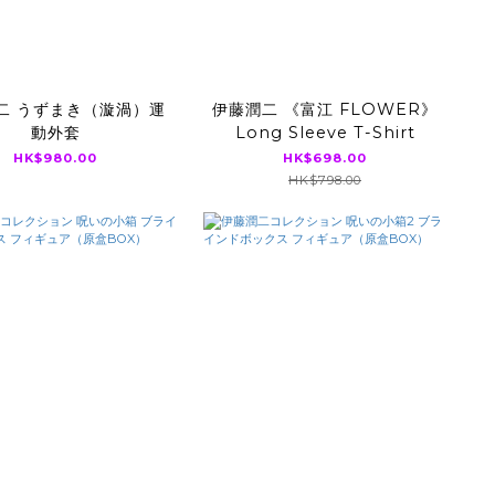
二 うずまき（漩渦）運
伊藤潤二 《富江 FLOWER》
動外套
Long Sleeve T-Shirt
HK$980.00
HK$698.00
HK$798.00