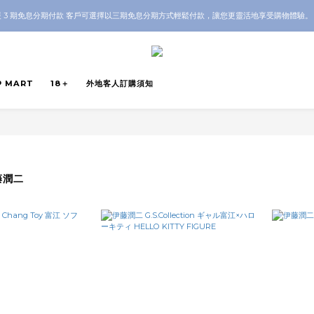
OP 全店 100% 正品保證｜支持香港本地 + 海外寄送｜💬 有任何問題？歡迎 WhatsApp 聯
 3 期免息分期付款 客戶可選擇以三期免息分期方式輕鬆付款，讓您更靈活地享受購物體驗
OP 全店 100% 正品保證｜支持香港本地 + 海外寄送｜💬 有任何問題？歡迎 WhatsApp 聯
P MART
18＋
外地客人訂購須知
伊藤潤二