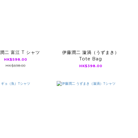
潤二 富江 T シャツ
伊藤潤二 漩渦（うずまき）
Tote Bag
HK$598.00
HK$698.00
HK$398.00