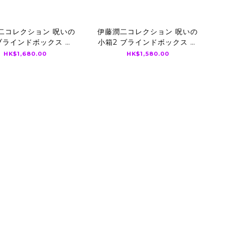
二コレクション 呪いの
伊藤潤二コレクション 呪いの
ブラインドボックス フ
小箱2 ブラインドボックス フ
ギュア（原盒BOX）
ィギュア（原盒BOX）
HK$1,680.00
HK$1,580.00