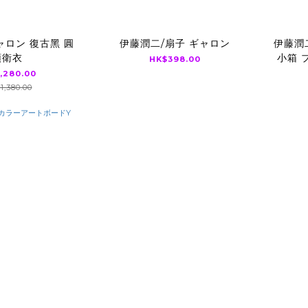
ャロン 復古黑 圓
伊藤潤二/扇子 ギャロン
伊藤潤
領衛衣
小箱 
HK$398.00
ィ
,280.00
1,380.00