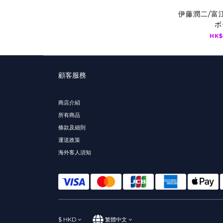
伊藤潤二/富
ボ
HK$
顧客服務
商店介紹
所有商品
條款及細則
運送政策
海外客人須知
$
HKD
繁體中文