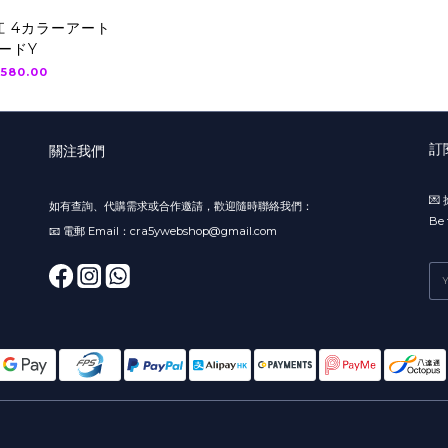
江 4カラーアート
ードY
580.00
訂
關注我們

如有查詢、代購需求或合作邀請，歡迎隨時聯絡我們：
Be 
📧 電郵 Email：cra5ywebshop@gmail.com