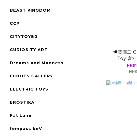
BEAST KINGDOM
CCP
CITYTOY80
CURIOSITY ART
伊藤潤二 Ch
Toy 富
Dreams and Madness
HK$1
HK$
ECHOES GALLERY
ELECTRIC TOYS
EROSTIKA
Fat Lane
fempass beV