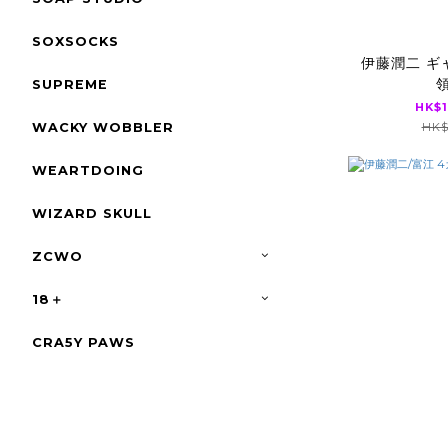
SOXSOCKS
伊藤潤二 ギ
SUPREME
HK$1
WACKY WOBBLER
HK$
WEARTDOING
WIZARD SKULL
ZCWO
18＋
CRA5Y PAWS