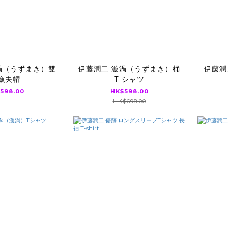
渦（うずまき）雙
伊藤潤二 漩渦（うずまき）桶
伊藤潤
漁夫帽
T シャツ
598.00
HK$598.00
HK$698.00