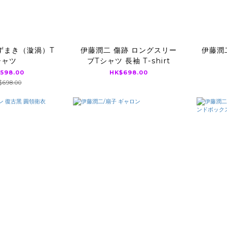
ずまき（漩渦）T
伊藤潤二 傷跡 ロングスリー
伊藤潤
シャツ
ブTシャツ 長袖 T-shirt
598.00
HK$698.00
698.00