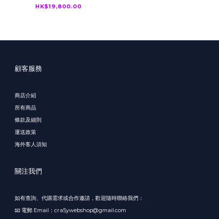
400％ BE@RBRICK
HK$19,800.00
顧客服務
商店介紹
所有商品
條款及細則
運送政策
海外客人須知
關注我們
如有查詢、代購需求或合作邀請，歡迎隨時聯絡我們：
📧 電郵 Email：cra5ywebshop@gmail.com