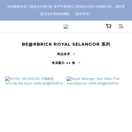
CRA5Y SHOP 全店 100% 正品保證｜支持香港本地 + 海外寄送｜💬 有任何問題？歡
全站購物支援 3 期免息分期付款 客戶可選擇以三期免息分期方式輕鬆付款，讓您更
迎 WhatsApp 聯絡我們查詢代購服務
靈活地享受購物體驗。（香港專用）
CRA5Y SHOP 全店 100% 正品保證｜支持香港本地 + 海外寄送｜💬 有任何問題？歡
迎 WhatsApp 聯絡我們查詢代購服務
BE@RBRICK ROYAL SELANGOR 系列
商品排序
每頁顯示 24 個