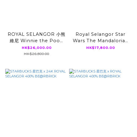
ROYAL SELANGOR 小熊
Royal Selangor Star
維尼 Winnie the Pooh
Wars The Mandalorian
400% BE@RBRICK
400% BE@RBRICK
HK$26,000.00
HK$17,800.00
HK$26,800.00