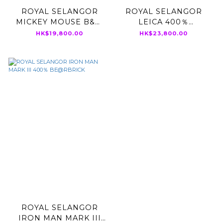
ROYAL SELANGOR
ROYAL SELANGOR
MICKEY MOUSE B&W
LEICA 400％
Ver. 400％
BE@RBRICK
HK$19,800.00
HK$23,800.00
BE@RBRICK
ROYAL SELANGOR
IRON MAN MARK III