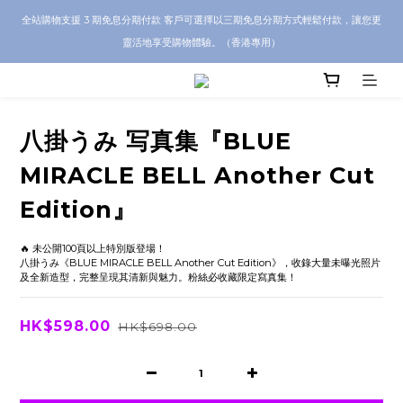
CRA5Y SHOP 全店 100% 正品保證｜支持香港本地 + 海外寄送｜💬 有任何問題？歡
全站購物支援 3 期免息分期付款 客戶可選擇以三期免息分期方式輕鬆付款，讓您更
迎 WhatsApp 聯絡我們查詢代購服務
靈活地享受購物體驗。（香港專用）
CRA5Y SHOP 全店 100% 正品保證｜支持香港本地 + 海外寄送｜💬 有任何問題？歡
迎 WhatsApp 聯絡我們查詢代購服務
八掛うみ 写真集『BLUE
MIRACLE BELL Another Cut
Edition』
🔥 未公開100頁以上特別版登場！
八掛うみ《BLUE MIRACLE BELL Another Cut Edition》，收錄大量未曝光照片
及全新造型，完整呈現其清新與魅力。粉絲必收藏限定寫真集！
HK$598.00
HK$698.00