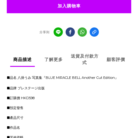
加入購物車
分享到
送貨及付款方
商品描述
了解更多
顧客評價
式
■品名 八掛うみ 写真集『BLUE MIRACLE BELL Another Cut Edition』
■品牌 プレステージ出版
■訂購價 HKD598
■預定發售
■產品尺寸
■作品名
■其他資料