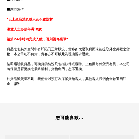
■原型製作
*以上產品涉及成人及不雅題材
瀏覽人士必須年滿18歲
請於24小時內完成入數，否則視為棄單*
貨品之包裝外盒間中有凹陷乃正常狀況，貴客如太遲取貨而未能提取外盒美觀之貨
物，本公司恕不負責，貴客亦不可以此為理由要求退款。
請即場驗收貨品，可換貨的情況只包括缺件或爛件。上色因每件貨品有異，本公司
將保留是否更換之最終權利，貨物出門，恕不退換。
如貨品派貨量不足，我們會以預訂次序派貨給客人，其他客人我們會全數退回訂
金，謝謝！
您可能喜歡...