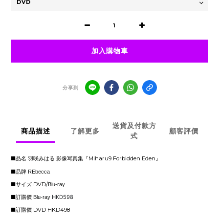
加入購物車
分享到
送貨及付款方
商品描述
了解更多
顧客評價
式
■品名 羽咲みはる 影像写真集『Miharu9 Forbidden Eden』
■
品牌
REbecca
■サイズ DVD/
Blu-ray
■訂購價
HKD598
Blu-ray
■訂購價 DVD HKD498