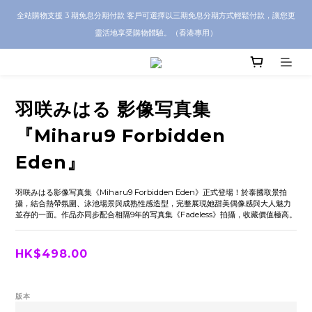
CRA5Y SHOP 全店 100% 正品保證｜支持香港本地 + 海外寄送｜💬 有任何問題？歡
全站購物支援 3 期免息分期付款 客戶可選擇以三期免息分期方式輕鬆付款，讓您更
迎 WhatsApp 聯絡我們查詢代購服務
靈活地享受購物體驗。（香港專用）
CRA5Y SHOP 全店 100% 正品保證｜支持香港本地 + 海外寄送｜💬 有任何問題？歡
迎 WhatsApp 聯絡我們查詢代購服務
羽咲みはる 影像写真集
『Miharu9 Forbidden
Eden』
羽咲みはる影像写真集《Miharu9 Forbidden Eden》正式登場！於泰國取景拍
攝，結合熱帶氛圍、泳池場景與成熟性感造型，完整展現她甜美偶像感與大人魅力
並存的一面。作品亦同步配合相隔9年的写真集《Fadeless》拍攝，收藏價值極高。
HK$498.00
版本