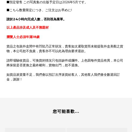
■
預定發售 この写真集の出版予定日は2026年5月です。
■こちら数量限定につき、ご注文はお早めに!
請於24小時內完成入數，否則視為棄單。
以上產品涉及成人及不雅題材
瀏覽人士必須年滿18歲
貨品之包裝外盒間中有凹陷乃正常狀況，貴客如太遲取貨而未能提取外盒美觀之貨
物，本公司恕不負責，貴客亦不可以此為理由要求退款。
請即場驗收貨品，可換貨的情況只包括缺件或爛件。上色因每件貨品有異，本公司
將保留是否更換之最終權利，貨物出門，恕不退換。
如貨品派貨量不足，我們會以預訂次序派貨給客人，其他客人我們會全數退回訂
金，謝謝！
您可能喜歡...