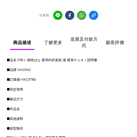
分享到
送貨及付款方
商品描述
了解更多
顧客評價
式
■品名 R18＋ 姫咲はな 着用內衣套裝 連 親筆チェキ＋證明書
■品牌 MAXING
■訂購價 HKD1780
■預定發售
■產品尺寸
■作品名
■其他資料
■原型製作