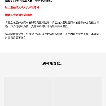
請於24小時內完成入數，否則視為棄單。
以上產品涉及成人及不雅題材
瀏覽人士必須年滿18歲
貨品之包裝外盒間中有凹陷乃正常狀況，貴客如太遲取貨而未能提取外盒美觀之貨
物，本公司恕不負責，貴客亦不可以此為理由要求退款。
請即場驗收貨品，可換貨的情況只包括缺件或爛件。上色因每件貨品有異，本公司
將保留是否更換之
您可能喜歡...