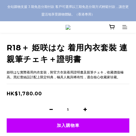
CRA5Y SHOP 全店 100% 正品保證｜支持香港本地 + 海外寄送｜💬 有任何問題？歡
全站購物支援 3 期免息分期付款 客戶可選擇以三期免息分期方式輕鬆付款，讓您更
迎 WhatsApp 聯絡我們查詢代購服務
靈活地享受購物體驗。（香港專用）
CRA5Y SHOP 全店 100% 正品保證｜支持香港本地 + 海外寄送｜💬 有任何問題？歡
迎 WhatsApp 聯絡我們查詢代購服務
R18＋ 姫咲はな 着用內衣套裝 連
親筆チェキ＋證明書
姫咲はな實際着用內衣套裝，附官方衣裝着用證明書及親筆チェキ，收藏價值極
高。黑紅蕾絲設計配上限定特典，極具人氣與稀有性，適合核心收藏家珍藏。
HK$1,780.00
加入購物車