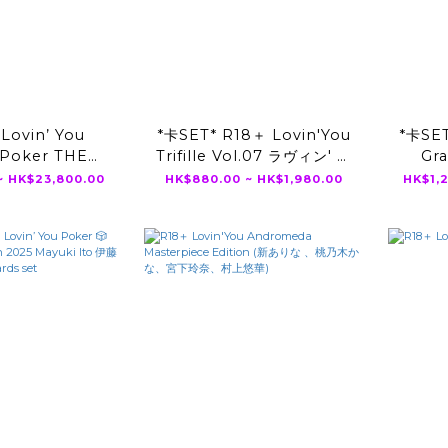
 Lovin’ You
*卡SET* R18＋ Lovin'You
*卡SET
 Poker THE
Trifille Vol.07 ラヴィン' ユ
Gr
▸ 乙アリス ▸新あ
ートリフィールVol7 ( 田野憂
~ HK$23,800.00
HK$880.00 ~ HK$1,980.00
HK$1,
き ▸香水じゅん ▸
うんぱい 乙アリス )
▸楓カレン ▸浅野
舞雪 ▸石川澪 ▸神
安齋らら ▸小野六
 ▸小倉由菜 ▸田野
憂