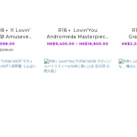
8＋ 🃏 Lovin’
R18＋ Lovin'You
R
 🎲 Amusevent
Andromeda Masterpiece
Gr
25 Mayuki Ito
Edition (新ありな 、桃乃木
598.00
HK$9,400.00 ~ HK$18,800.00
HK$2,3
lar 54 cards
かな、宮下玲奈、村上悠華)
698.00
set