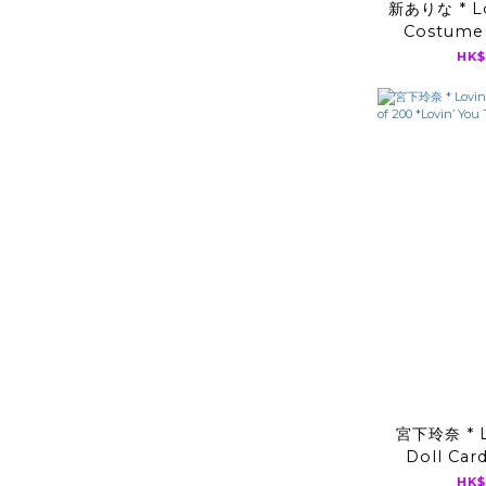
新ありな * Lo
Costume 
200 *Lovin
HK$
V
宮下玲奈 * L
Doll Car
*Lovin’ You 
HK$