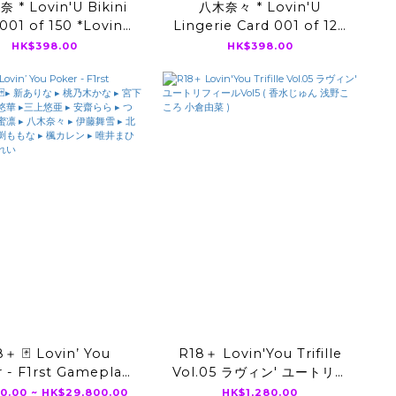
 * Lovin'U Bikini
八木奈々 * Lovin'U
001 of 150 *Lovin’
Lingerie Card 001 of 120
u Trifille Vol.02
*Lovin’ You Trifille Vol.02
HK$398.00
HK$398.00
＋ 🃏 Lovin’ You
R18＋ Lovin'You Trifille
 - F1rst Gameplay
Vol.05 ラヴィン' ユートリフ
新ありな ▸ 桃乃木かな ▸
ィールVol5 ( 香水じゅん 浅
0.00 ~ HK$29,800.00
HK$1,280.00