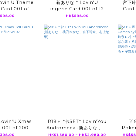
vin'U Theme
新ありな * Lovin'U
宮下玲奈
Card 001 of
Lingerie Card 001 of 120
Card 
’ You Trifille
*Lovin’ You Trifille Vol.02
Yo
598.00
HK$598.00
ol.02
ovin'U Xmas
R18＋ *卡SET* Lovin'You
R18
d 001 of 200
Andromeda (新ありな 、桃
Poker
Trifille Vol.02
乃木かな、宮下玲奈、村上悠
🃏▸ 
398.00
HK$1,580.00 ~ HK$2,980.00
HK$58