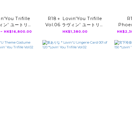
'You Trifille
R18＋ Lovin'You Trifille
R
ヴィン' ユートリフ
Vol.06 ラヴィン' ユートリフ
Phoe
 ( 田野憂 うんぱ
ィールVol6 ( 葵いぶき 石川
楓カレ
 ~ HK$16,800.00
HK$1,380.00
HK$2,3
アリス )
澪 小野六花 )