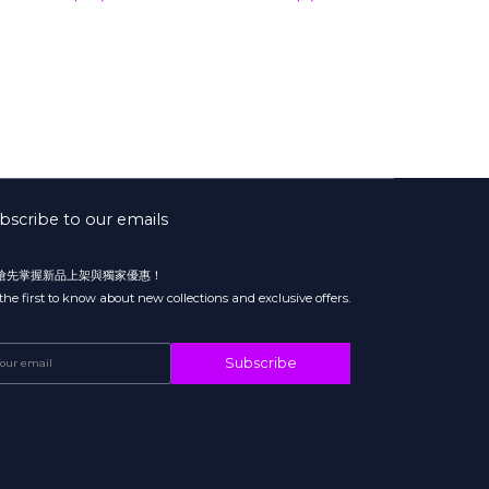
奈 ▸ 村上悠華 ▸三上悠
野こころ 小倉由菜 )
安齋らら ▸ つばさ舞 ▸ 八
 八木奈々 ▸ 伊藤舞雪 ▸
 ▸ 恋渕ももな ▸ 楓カ
 唯井まひろ ▸ 宇野みれ
い
bscribe to our emails
 搶先掌握新品上架與獨家優惠！
the first to know about new collections and exclusive offers.
Subscribe