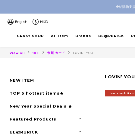
CRA5Y SHOP — 100% Authentic 
全站購物支援
CRA5Y SHOP — 100% Authentic 
English
HKD
CRA5Y SHOP
All Item
Brands
BE@RBRICK
P
View All
18＋
卡類 カード
LOVIN’ YOU
LOVIN’ YOU
NEW ITEM
TOP 5 hottest items🔥
low stock item
New Year Special Deals 🔥
Featured Products
BE@RBRICK