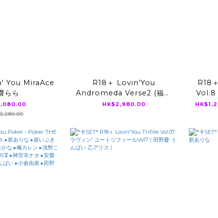
' You MiraAce
R18＋ Lovin'You
R18＋ 
齋らら
Andromeda Verse2 (福田
Vol.
ゆあ 、石川澪、金松季歩、瀬
ィールV
,080.00
HK$2,980.00
HK$1,2
戸環奈)
,280.00