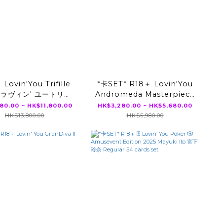
Lovin'You Trifille
*卡SET* R18＋ Lovin'You
8 ラヴィン' ユートリフ
Andromeda Masterpiece
ol.8 ( 森日向子 宮下
Edition (新ありな 、桃乃木
80.00 ~ HK$11,800.00
HK$3,280.00 ~ HK$5,680.00
玲奈 藤森里穂 )
かな、宮下玲奈、村上悠華)
HK$13,800.00
HK$5,980.00