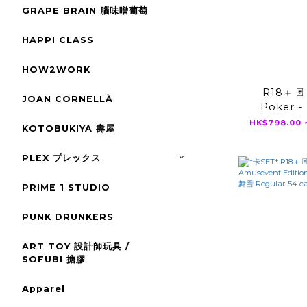
GRAPE BRAIN 腦味噌葡萄
HAPPI CLASS
HOW2WORK
R18＋ 🃏
JOAN CORNELLÀ
Poker -
2ecoND 
HK$798.00 
KOTOBUKIYA 壽屋
りな ▸葵いぶ
桃乃木かな 
PLEX プレックス
こころ ▸伊藤
宮寺ナオ ▸
PRIME 1 STUDIO
花 ▸うんぱい
PUNK DRUNKERS
ART TOY 設計師玩具 /
SOFUBI 搪膠
Apparel