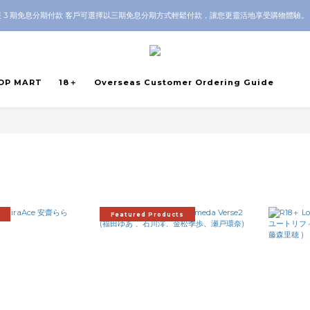
Guarantee｜Local HK & Worldwide Shipping｜💬 Questions? Message us on WhatsAp
 3 期免息分期付款 客戶可選擇以三期免息分期方式輕鬆付款，讓您更靈活地享受購物體驗
Guarantee｜Local HK & Worldwide Shipping｜💬 Questions? Message us on WhatsAp
OP MART
18＋
Overseas Customer Ordering Guide
Featured Products