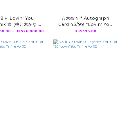
18＋ Lovin’ You
八木奈々 * Autograph
nix 弐 (桃乃木かな 、
Card 43/99 *Lovin’ You
ン、伊藤舞雪、神宮寺
Trifille Vol.02
80.00 ~ HK$26,800.00
HK$398.00
ナオ)