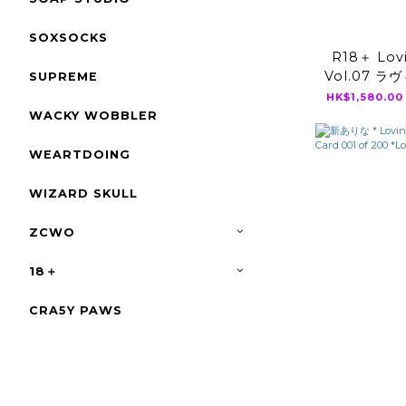
SOXSOCKS
R18＋ Lovin
Vol.07 ラ
SUPREME
ィールVol7
HK$1,580.00
い 乙
WACKY WOBBLER
WEARTDOING
WIZARD SKULL
ZCWO
18＋
CRA5Y PAWS