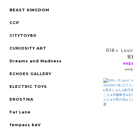
BEAST KINGDOM
CCP
CITYTOY80
CURIOSITY ART
R18＋ Lovin
安
Dreams and Madness
HK$3
HK$3
ECHOES GALLERY
ELECTRIC TOYS
EROSTIKA
Fat Lane
fempass beV