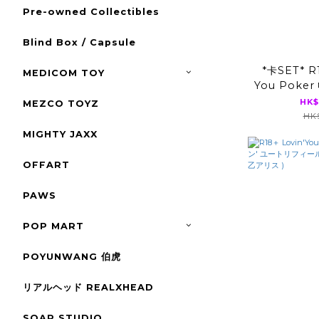
Pre-owned Collectibles
Blind Box / Capsule
*卡SET* R1
MEDICOM TOY
You Poker
Edition 20
HK$
MEZCO TOYZ
伊藤舞雪 Regu
HK$
MIGHTY JAXX
OFFART
PAWS
POP MART
POYUNWANG 伯虎
リアルヘッド REALXHEAD
SOAP STUDIO