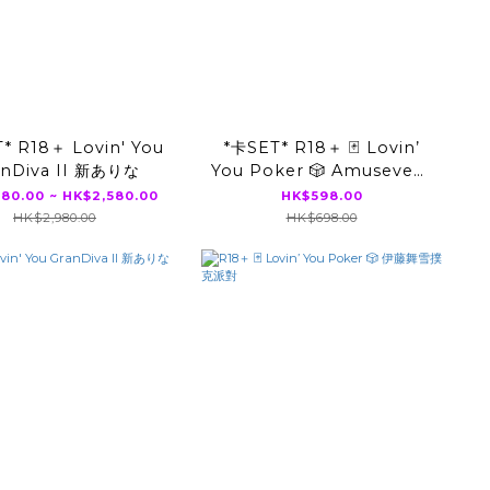
* R18＋ Lovin' You
*卡SET* R18＋ 🃏 Lovin’
anDiva II 新ありな
You Poker 🎲 Amusevent
Edition 2025 Mayuki Ito
280.00 ~ HK$2,580.00
HK$598.00
宮下玲奈 Regular 54 cards
HK$2,980.00
HK$698.00
set