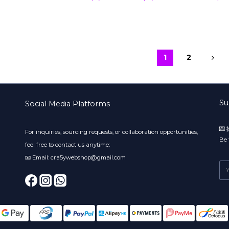
華)
宮下玲
亜 ▸ 
蜜凛 ▸
北野未奈
レン ▸
1
2
Su
Social Media Platforms

For inquiries, sourcing requests, or collaboration opportunities,
Be 
feel free to contact us anytime:
📧 Email: cra5ywebshop@gmail.com