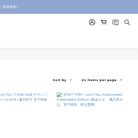
p for toy sourcing inquiries!
。（香港專用）
p for toy sourcing inquiries!
Sort by
24 Items per page