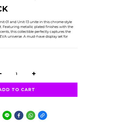
CK
t-01 and Unit-13 unite in this chrome-style 
Featuring metallic plated finishes with the 
ents, this collectible perfectly captures the 
e EVA universe. A must-have display set for 
ADD TO CART