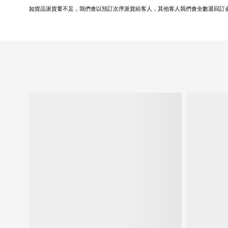
如貨品派貨量不足，我們會以預訂次序派貨給客人，其他客人我們會全數退回訂