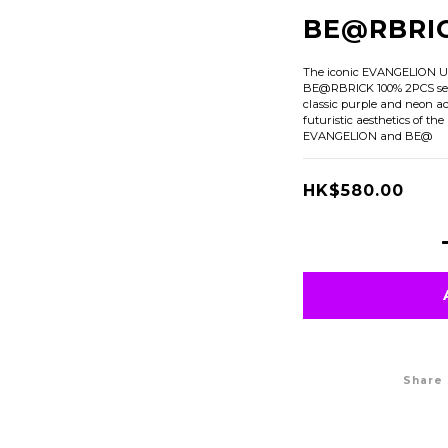
BE@RBRI
The iconic EVANGELION Uni
BE@RBRICK 100% 2PCS set. 
classic purple and neon acc
futuristic aesthetics of th
EVANGELION and BE@
HK$580.00
Share