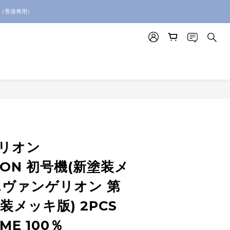
p for toy sourcing inquiries!
。（香港專用）
p for toy sourcing inquiries!
リオン
LION 初号機(新塗装メ
エヴァンゲリオン 第
塗装メッキ版) 2PCS
ME 100％