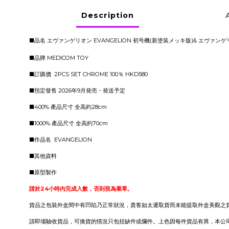
Description
■品名 エヴァンゲリオン EVANGELION 初号機(新塗装メッキ版)& エヴァンゲリオン 
■品牌 MEDICOM TOY
■訂購價 2PCS SET CHROME 100％ HKD580
■預定發售 2026年9月発売・発送予定
■400% 產品尺寸 全高約28cm
■1000% 產品尺寸 全高約70cm
■作品名 EVANGELION
■其他資料
■原型製作
請於24小時內完成入數，否則視為棄單。
貨品之包裝外盒間中有凹陷乃正常狀況，貴客如太遲取貨而未能提取外盒美觀之
請即場驗收貨品，可換貨的情況只包括缺件或爛件。上色因每件貨品有異，本公