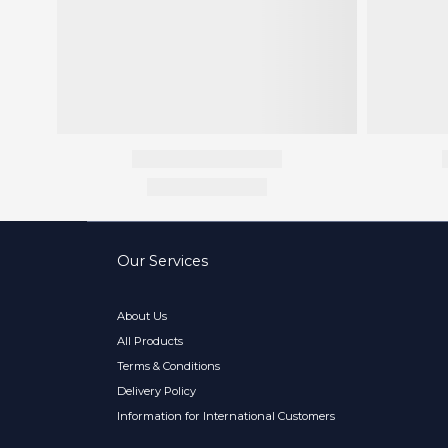
Our Services
About Us
All Products
Terms & Conditions
Delivery Policy
Information for International Customers