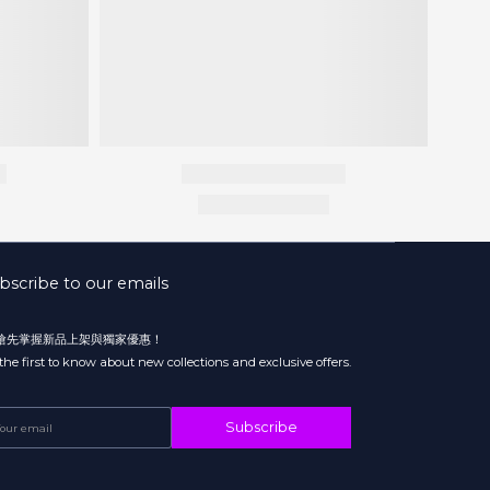
bscribe to our emails
 搶先掌握新品上架與獨家優惠！
the first to know about new collections and exclusive offers.
Subscribe