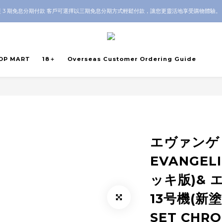
Guarantee｜Local HK & Worldwide Shipping｜💬 Questions? Message us on WhatsAp
 3 期免息分期付款 客戶可選擇以三期免息分期方式輕鬆付款，讓您更靈活地享受購物體驗
Guarantee｜Local HK & Worldwide Shipping｜💬 Questions? Message us on WhatsAp
OP MART
18＋
Overseas Customer Ordering Guide
エヴァンゲ
EVANGE
ッキ版)& 
13号機(新
SET CHRO