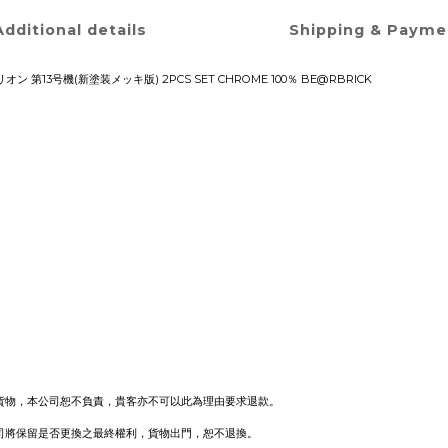
Additional details
Shipping & Payme
第13号機(新塗装メッキ版) 2PCS SET CHROME 100％ BE@RBRICK
貨物，本公司恕不負責，貴客亦不可以此為理由要求退款。
司將保留是否更換之最終權利，貨物出門，恕不退換。