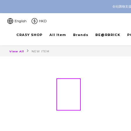
CRA5Y SHOP — 100% Authentic 
全站購物支援
CRA5Y SHOP — 100% Authentic 
English
HKD
CRA5Y SHOP
All Item
Brands
BE@RBRICK
P
View All
NEW ITEM