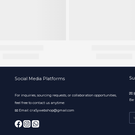
Su
Social Media Platforms

For inquiries, sourcing requests, or collaboration opportunities,
Be 
feel free to contact us anytime:
📧 Email: cra5ywebshop@gmail.com