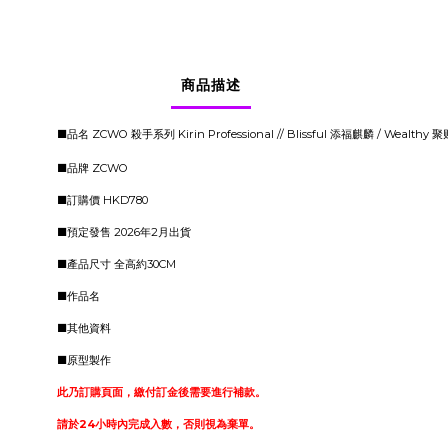
商品描述
■品名 ZCWO 殺手系列 Kirin Professional // Blissful 添福麒麟 / Wealthy
■品牌 ZCWO
■訂購價 HKD780
■預定發售 2026年2月出貨
■產品尺寸 全高約30CM
■作品名
■其他資料
■原型製作
此乃訂購頁面，繳付訂金後需要進行補款。
請於24小時內完成入數，否則視為棄單。