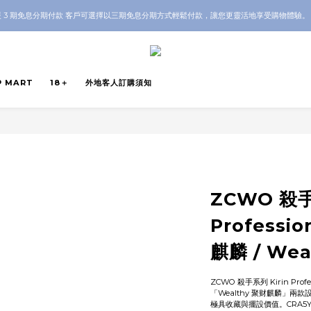
OP 全店 100% 正品保證｜支持香港本地 + 海外寄送｜💬 有任何問題？歡迎 WhatsApp 聯
 3 期免息分期付款 客戶可選擇以三期免息分期方式輕鬆付款，讓您更靈活地享受購物體驗
OP 全店 100% 正品保證｜支持香港本地 + 海外寄送｜💬 有任何問題？歡迎 WhatsApp 聯
P MART
18＋
外地客人訂購須知
ZCWO 殺手
Profession
麒麟 / We
ZCWO 殺手系列 Kirin Prof
「Wealthy 聚财麒麟」
極具收藏與擺設價值。CRA5