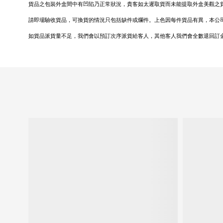
貨品之包裝外盒間中有凹陷乃正常狀況，貴客如太遲取貨而未能提取外盒美觀之
請即場驗收貨品，可換貨的情況只包括缺件或爛件。上色因每件貨品有異，本公
如貨品派貨量不足，我們會以預訂次序派貨給客人，其他客人我們會全數退回訂