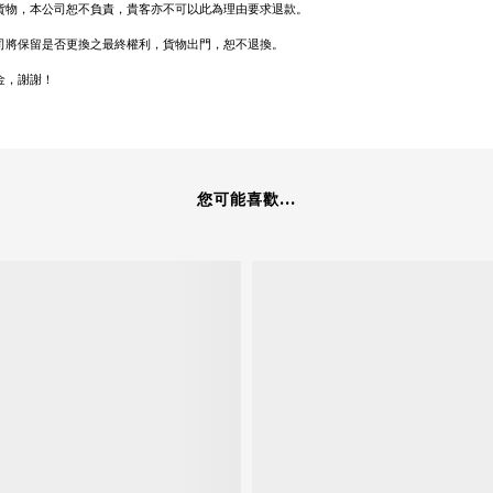
貨物，本公司恕不負責，貴客亦不可以此為理由要求退款。
司將保留是否更換之最終權利，貨物出門，恕不退換。
金，謝謝！
您可能喜歡...