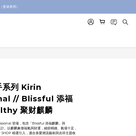
絡我們查詢代購服務
。（香港專用）
絡我們查詢代購服務
系列 Kirin
al // Blissful 添福
althy 聚财麒麟
essional 登場，包含「Blissful 添福麒麟」與
兩款設計。以麒麟象徵福氣與財運，細節精緻、氣場十足，
Y SHOP 精選引入，適合喜愛潮流藝術與吉祥主題收