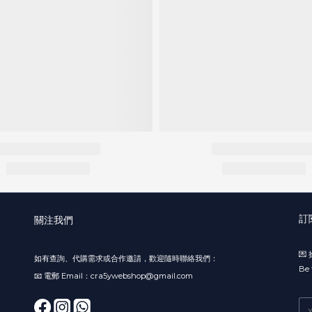
訂
關注我們

如有查詢、代購需求或合作邀請，歡迎隨時聯絡我們：
Be 
📧 電郵 Email：cra5ywebshop@gmail.com