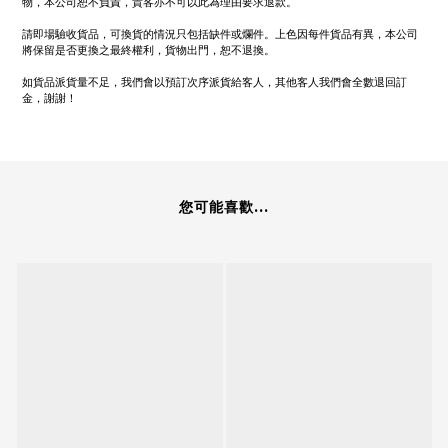
物，本公司恕不負責，貴客亦不可以此為理由要求退款。
請即場驗收貨品，可換貨的情況只包括缺件或爛件。上色因每件貨品有異，本公司
將保留是否更換之最終權利，貨物出門，恕不退換。
如貨品派貨量不足，我們會以預訂次序派貨給客人，其他客人我們會全數退回訂
金，謝謝！
您可能喜歡...