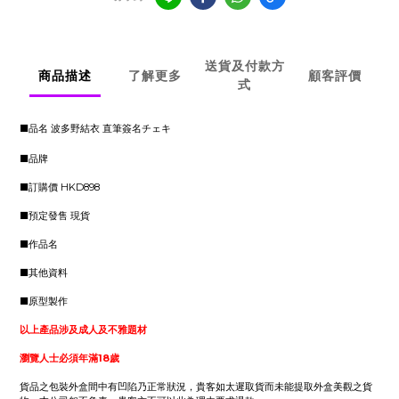
送貨及付款方
商品描述
了解更多
顧客評價
式
■品名 波多野結衣 直筆簽名チェキ
■品牌
■訂購價 HKD898
■預定發售 現貨
■作品名
■其他資料
■原型製作
以上產品涉及成人及不雅題材
瀏覽人士必須年滿18歲
貨品之包裝外盒間中有凹陷乃正常狀況，貴客如太遲取貨而未能提取外盒美觀之貨