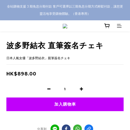
CRA5Y SHOP 全店 100% 正品保證｜支持香港本地 + 海外寄送｜💬 有任何問題？歡
全站購物支援 3 期免息分期付款 客戶可選擇以三期免息分期方式輕鬆付款，讓您更
迎 WhatsApp 聯絡我們查詢代購服務
靈活地享受購物體驗。（香港專用）
CRA5Y SHOP 全店 100% 正品保證｜支持香港本地 + 海外寄送｜💬 有任何問題？歡
迎 WhatsApp 聯絡我們查詢代購服務
波多野結衣 直筆簽名チェキ
日本人氣女優「波多野結衣」親筆簽名チェキ
HK$898.00
加入購物車
分享到