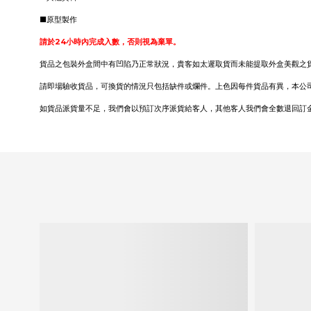
■原型製作
請於24小時內完成入數，否則視為棄單。
貨品之包裝外盒間中有凹陷乃正常狀況，貴客如太遲取貨而未能提取外盒美觀之
請即場驗收貨品，可換貨的情況只包括缺件或爛件。上色因每件貨品有異，本公
如貨品派貨量不足，我們會以預訂次序派貨給客人，其他客人我們會全數退回訂