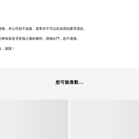
貨物，本公司恕不負責，貴客亦不可以此為理由要求退款。
司將保留是否更換之最終權利，貨物出門，恕不退換。
金，謝謝！
您可能喜歡...