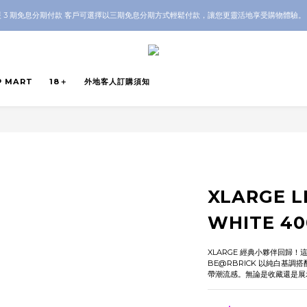
OP 全店 100% 正品保證｜支持香港本地 + 海外寄送｜💬 有任何問題？歡迎 WhatsApp 聯
 3 期免息分期付款 客戶可選擇以三期免息分期方式輕鬆付款，讓您更靈活地享受購物體驗
OP 全店 100% 正品保證｜支持香港本地 + 海外寄送｜💬 有任何問題？歡迎 WhatsApp 聯
P MART
18＋
外地客人訂購須知
XLARGE L
WHITE 4
XLARGE 經典小夥伴回歸！這款 X
BE@RBRICK 以純白基調搭
帶潮流感。無論是收藏還是展示