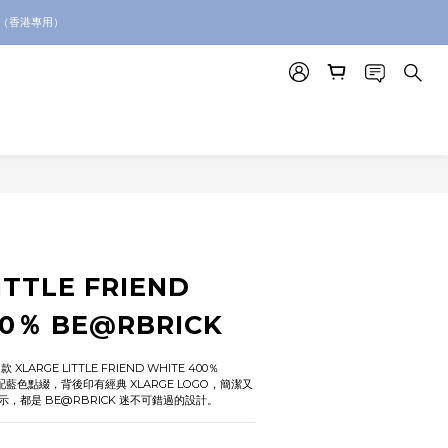
絡我們查詢代購服務
。（香港專用）
絡我們查詢代購服務
ITTLE FRIEND
00％ BE@RBRICK
LARGE LITTLE FRIEND WHITE 400％ 
配藍色點綴，背後印有經典 XLARGE LOGO，簡潔又
，都是 BE@RBRICK 迷不可錯過的設計。