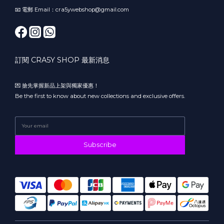
📧 電郵 Email：cra5ywebshop@gmail.com
訂閱 CRA5Y SHOP 最新消息
💌 搶先掌握新品上架與獨家優惠！
Be the first to know about new collections and exclusive offers.
Subscribe