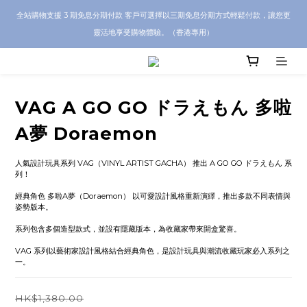
CRA5Y SHOP 全店 100% 正品保證｜支持香港本地 + 海外寄送｜💬 有任何問題？歡
全站購物支援 3 期免息分期付款 客戶可選擇以三期免息分期方式輕鬆付款，讓您更
迎 WhatsApp 聯絡我們查詢代購服務
靈活地享受購物體驗。（香港專用）
CRA5Y SHOP 全店 100% 正品保證｜支持香港本地 + 海外寄送｜💬 有任何問題？歡
迎 WhatsApp 聯絡我們查詢代購服務
VAG A GO GO ドラえもん 多啦
A夢 Doraemon
人氣設計玩具系列 VAG（VINYL ARTIST GACHA） 推出 A GO GO ドラえもん 系
列！
經典角色 多啦A夢（Doraemon） 以可愛設計風格重新演繹，推出多款不同表情與
姿勢版本。
系列包含多個造型款式，並設有隱藏版本，為收藏家帶來開盒驚喜。
VAG 系列以藝術家設計風格結合經典角色，是設計玩具與潮流收藏玩家必入系列之
一。
HK$1,380.00