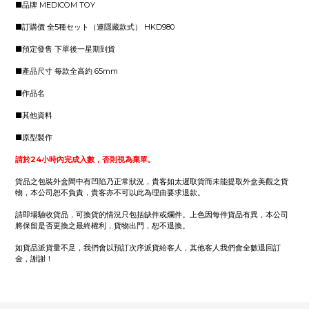
■品牌 MEDICOM TOY
■訂購價 全5種セット（連隱藏款式） HKD980
■預定發售 下單後一星期到貨
■產品尺寸 每款全高約 65mm
■作品名
■其他資料
■原型製作
請於24小時內完成入數，否則視為棄單。
貨品之包裝外盒間中有凹陷乃正常狀況，貴客如太遲取貨而未能提取外盒美觀之貨
物，本公司恕不負責，貴客亦不可以此為理由要求退款。
請即場驗收貨品，可換貨的情況只包括缺件或爛件。上色因每件貨品有異，本公司
將保留是否更換之最終權利，貨物出門，恕不退換。
如貨品派貨量不足，我們會以預訂次序派貨給客人，其他客人我們會全數退回訂
金，謝謝！