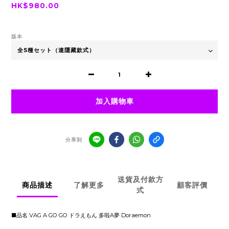
HK$980.00
版本
加入購物車
分享到
送貨及付款方
商品描述
了解更多
顧客評價
式
■品名 VAG A GO GO ドラえもん 多啦A夢 Doraemon