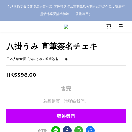
CRA5Y SHOP 全店 100% 正品保證｜支持香港本地 + 海外寄送｜💬 有任何問題？歡
全站購物支援 3 期免息分期付款 客戶可選擇以三期免息分期方式輕鬆付款，讓您更
迎 WhatsApp 聯絡我們查詢代購服務
靈活地享受購物體驗。（香港專用）
CRA5Y SHOP 全店 100% 正品保證｜支持香港本地 + 海外寄送｜💬 有任何問題？歡
迎 WhatsApp 聯絡我們查詢代購服務
八掛うみ 直筆簽名チェキ
日本人氣女優「八掛うみ」親筆簽名チェキ
HK$598.00
售完
若想購買，請聯絡我們。
聯絡我們
分享到