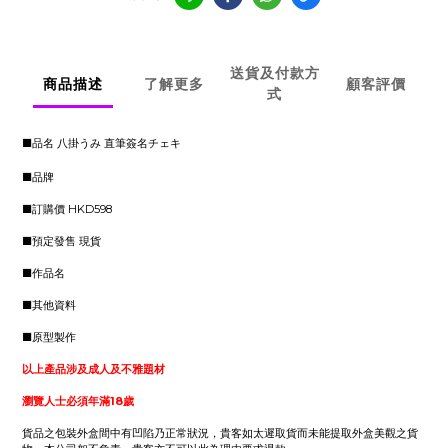
送貨及付款方
商品描述
了解更多
顧客評價
式
■品名 八掛うみ 直筆簽名チェキ
■品牌
■訂購價 HKD598
■預定發售 現貨
■作品名
■其他資料
■原型製作
以上產品涉及成人及不雅題材
瀏覽人士必須年滿18歲
貨品之包裝外盒間中有凹陷乃正常狀況，貴客如太遲取貨而未能提取外盒美觀之貨