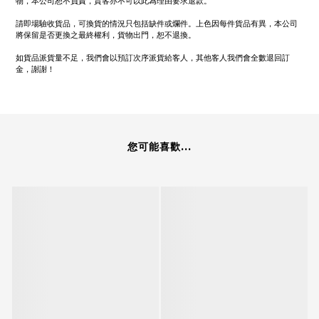
物，本公司恕不負責，貴客亦不可以此為理由要求退款。
請即場驗收貨品，可換貨的情況只包括缺件或爛件。上色因每件貨品有異，本公司
將保留是否更換之最終權利，貨物出門，恕不退換。
如貨品派貨量不足，我們會以預訂次序派貨給客人，其他客人我們會全數退回訂
金，謝謝！
您可能喜歡...