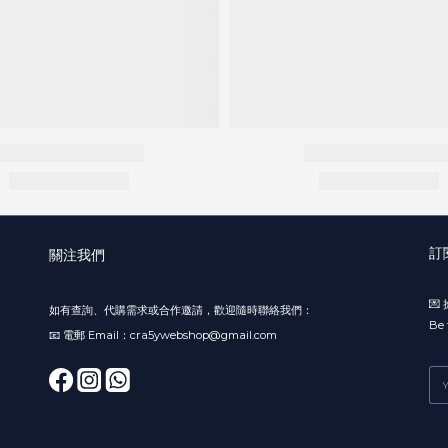
訂
關注我們

如有查詢、代購需求或合作邀請，歡迎隨時聯絡我們：
Be 
📧 電郵 Email：cra5ywebshop@gmail.com