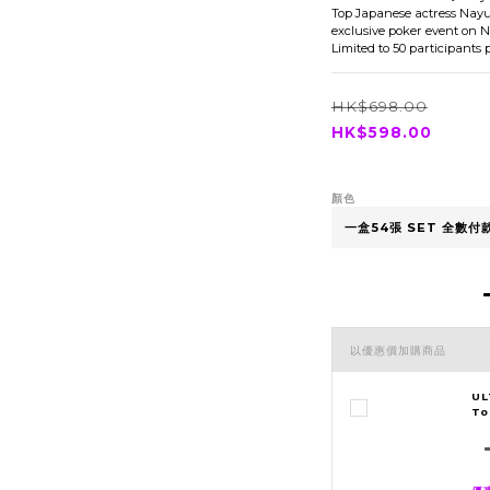
Top Japanese actress Nayuk
exclusive poker event on N
Limited to 50 participants 
HK$698.00
HK$598.00
顏色
以優惠價加購商品
UL
To