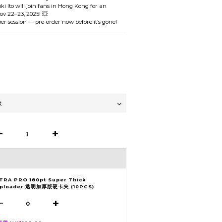
i Ito will join fans in Hong Kong for an 
ov 22–23, 2025! 💥
per session — pre-order now before it’s gone!
TRA PRO 180pt Super Thick
ploader 透明加厚版硬卡夾 (10PCS)