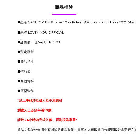
商品描述
■品名 *卡SET* R18＋ 🃏 Lovin’ You Poker 🎲 Amusevent Edition 2025 May
■品牌 LOVIN’ YOU OFFICIAL
■訂購價 一盒54張 HKD598
■預定發售
■產品尺寸
■作品名
■其他資料
■原型製作
*以上產品涉及成人及不雅題材
瀏覽人士必須年滿18歲
請於24小時內完成入數，否則視為棄單*
貨品之包裝外盒間中有凹陷乃正常狀況，貴客如太遲取貨而未能提取外盒美觀之