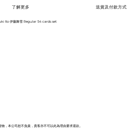
了解更多
送貨及付款方式
uki Ito 伊藤舞雪 Regular 54 cards set
貨物，本公司恕不負責，貴客亦不可以此為理由要求退款。