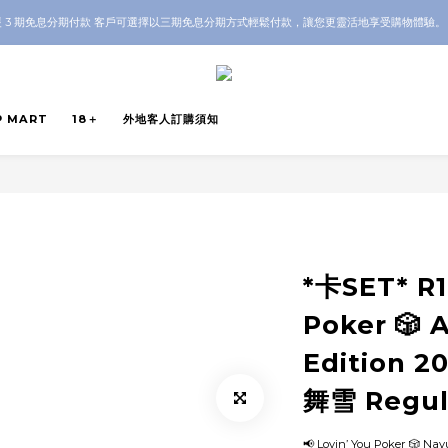
OP 全店 100% 正品保證｜支持香港本地 + 海外寄送｜💬 有任何問題？歡迎 WhatsApp 聯
 3 期免息分期付款 客戶可選擇以三期免息分期方式輕鬆付款，讓您更靈活地享受購物體驗
OP 全店 100% 正品保證｜支持香港本地 + 海外寄送｜💬 有任何問題？歡迎 WhatsApp 聯
P MART
18＋
外地客人訂購須知
*卡SET* R1
Poker 🎲
Edition 2
舞雪 Regula
📢 Lovin’ You Poker 🎲 Nay