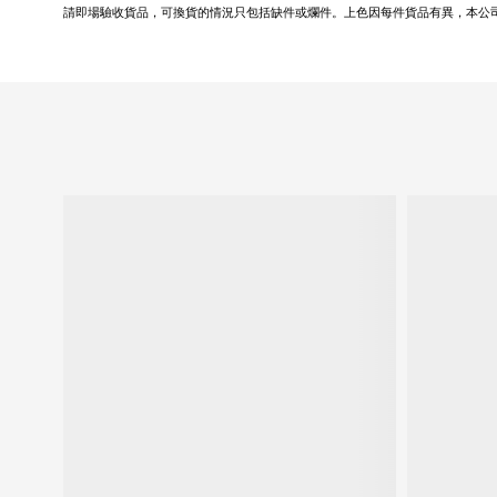
請即場驗收貨品，可換貨的情況只包括缺件或爛件。上色因每件貨品有異，本公