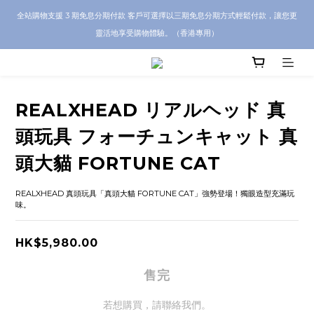
CRA5Y SHOP 全店 100% 正品保證｜支持香港本地 + 海外寄送｜💬 有任何問題？歡
全站購物支援 3 期免息分期付款 客戶可選擇以三期免息分期方式輕鬆付款，讓您更
迎 WhatsApp 聯絡我們查詢代購服務
靈活地享受購物體驗。（香港專用）
CRA5Y SHOP 全店 100% 正品保證｜支持香港本地 + 海外寄送｜💬 有任何問題？歡
迎 WhatsApp 聯絡我們查詢代購服務
REALXHEAD リアルヘッド 真
頭玩具 フォーチュンキャット 真
頭大貓 FORTUNE CAT
REALXHEAD 真頭玩具「真頭大貓 FORTUNE CAT」強勢登場！獨眼造型充滿玩
味。
HK$5,980.00
售完
若想購買，請聯絡我們。