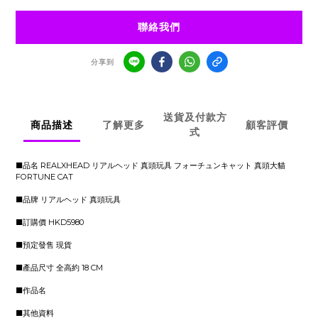
聯絡我們
分享到
送貨及付款方
商品描述
了解更多
顧客評價
式
■品名 REALXHEAD リアルヘッド 真頭玩具 フォーチュンキャット 真頭大貓
FORTUNE CAT
■品牌 リアルヘッド 真頭玩具
■訂購價 HKD5980
■預定發售 現貨
■產品尺寸 全高約 18 CM
■作品名
■其他資料