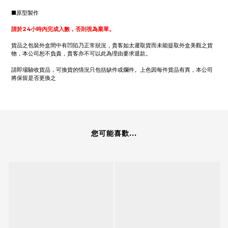
■原型製作
請於24小時內完成入數，否則視為棄單。
貨品之包裝外盒間中有凹陷乃正常狀況，貴客如太遲取貨而未能提取外盒美觀之貨
物，本公司恕不負責，貴客亦不可以此為理由要求退款。
請即場驗收貨品，可換貨的情況只包括缺件或爛件。上色因每件貨品有異，本公司
將保留是否更換之
您可能喜歡...