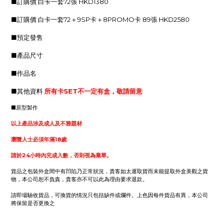
■訂購價
白卡一套72張 HKD1380
■訂購價
白卡一套72＋9SP卡＋8PROMO卡 89張 HKD2580
■預定發售
■產品尺寸
■作品名
■其他資料
所有卡SET不一定有盒，敬請留意
■原型製作
以上產品涉及成人及不雅題材
瀏覽人士必須年滿18歲
請於24小時內完成入數，否則視為棄單。
貨品之包裝外盒間中有凹陷乃正常狀況，貴客如太遲取貨而未能提取外盒美觀之貨
物，本公司恕不負責，貴客亦不可以此為理由要求退款。
請即場驗收貨品，可換貨的情況只包括缺件或爛件。上色因每件貨品有異，本公司
將保留是否更換之