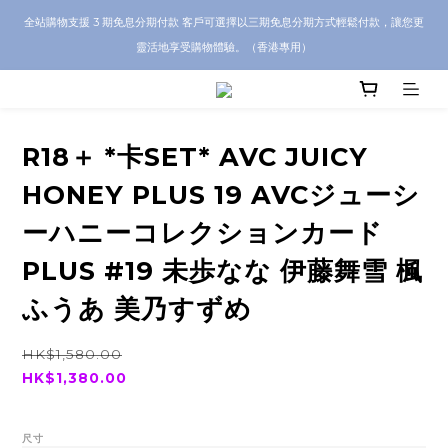
CRA5Y SHOP 全店 100% 正品保證｜支持香港本地 + 海外寄送｜💬 有任何問題？歡
全站購物支援 3 期免息分期付款 客戶可選擇以三期免息分期方式輕鬆付款，讓您更
迎 WhatsApp 聯絡我們查詢代購服務
靈活地享受購物體驗。（香港專用）
CRA5Y SHOP 全店 100% 正品保證｜支持香港本地 + 海外寄送｜💬 有任何問題？歡
迎 WhatsApp 聯絡我們查詢代購服務
R18＋ *卡SET* AVC JUICY
HONEY PLUS 19 AVCジューシ
ーハニーコレクションカード
PLUS #19 未歩なな 伊藤舞雪 楓
ふうあ 美乃すずめ
HK$1,580.00
HK$1,380.00
尺寸