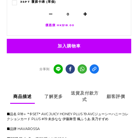
35PT 覆膜卡磚 (單個)
優惠價 HK$18.00
加入購物車
分享到
送貨及付款方
商品描述
了解更多
顧客評價
式
■品名 R18＋ *卡SET* AVC JUICY HONEY PLUS 19 AVCジューシーハニーコレ
クションカード PLUS #19 未歩なな 伊藤舞雪 楓ふうあ 美乃すずめ
■品牌 HAVAROSSA