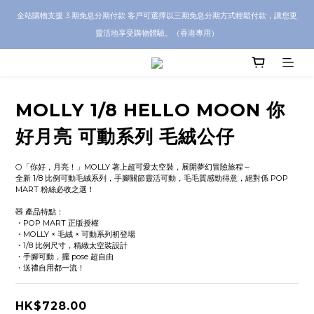
CRA5Y SHOP 全店 100% 正品保證｜支持香港本地 + 海外寄送｜💬 有任何問題？歡
全站購物支援 3 期免息分期付款 客戶可選擇以三期免息分期方式輕鬆付款，讓您更
迎 WhatsApp 聯絡我們查詢代購服務
靈活地享受購物體驗。（香港專用）
CRA5Y SHOP 全店 100% 正品保證｜支持香港本地 + 海外寄送｜💬 有任何問題？歡
迎 WhatsApp 聯絡我們查詢代購服務
MOLLY 1/8 HELLO MOON 你
好月亮 可動系列 毛絨公仔
🌕「你好，月亮！」MOLLY 著上超可愛太空裝，展開夢幻冒險旅程～
全新 1/8 比例可動毛絨系列，手腳關節靈活可動，毛毛質感勁得意，絕對係 POP 
MART 粉絲必收之選！
🧸 產品特點：
・POP MART 正版授權
・MOLLY × 毛絨 × 可動系列初登場
・1/8 比例尺寸，精緻太空裝設計
・手腳可動，擺 pose 超自由
・送禮自用都一流！
HK$728.00