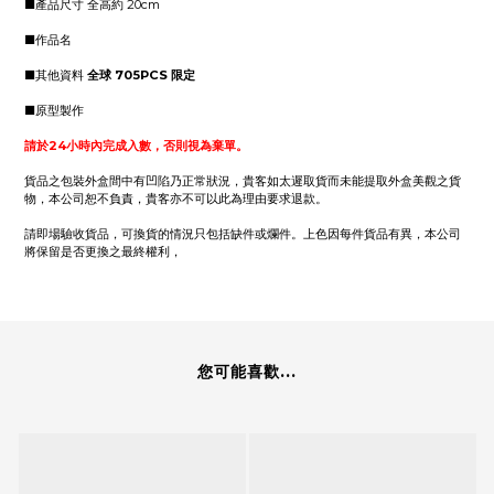
■產品尺寸 全高約 20cm
■作品名
■其他資料
全球 705PCS 限定
■原型製作
請於24小時內完成入數，否則視為棄單。
貨品之包裝外盒間中有凹陷乃正常狀況，貴客如太遲取貨而未能提取外盒美觀之貨
物，本公司恕不負責，貴客亦不可以此為理由要求退款。
請即場驗收貨品，可換貨的情況只包括缺件或爛件。上色因每件貨品有異，本公司
將保留是否更換之最終權利，
您可能喜歡...