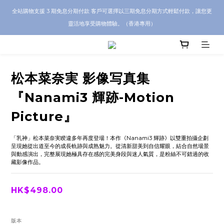
CRA5Y SHOP 全店 100% 正品保證｜支持香港本地 + 海外寄送｜💬 有任何問題？歡
全站購物支援 3 期免息分期付款 客戶可選擇以三期免息分期方式輕鬆付款，讓您更
迎 WhatsApp 聯絡我們查詢代購服務
靈活地享受購物體驗。（香港專用）
CRA5Y SHOP 全店 100% 正品保證｜支持香港本地 + 海外寄送｜💬 有任何問題？歡
迎 WhatsApp 聯絡我們查詢代購服務
松本菜奈実 影像写真集
『Nanami3 輝跡-Motion
Picture』
「乳神」松本菜奈実睽違多年再度登場！本作《Nanami3 輝跡》以雙重拍攝企劃
呈現她從出道至今的成長軌跡與成熟魅力。從清新甜美到自信耀眼，結合自然場景
與動感演出，完整展現她極具存在感的完美身段與迷人氣質，是粉絲不可錯過的收
藏影像作品。
HK$498.00
版本