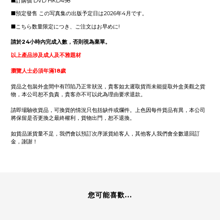
■訂購價 DVD HKD498
■
預定發售 この写真集の出版予定日は2026年4月です。
■こちら数量限定につき、ご注文はお早めに!
請於24小時內完成入數，否則視為棄單。
以上產品涉及成人及不雅題材
瀏覽人士必須年滿18歲
貨品之包裝外盒間中有凹陷乃正常狀況，貴客如太遲取貨而未能提取外盒美觀之貨
物，本公司恕不負責，貴客亦不可以此為理由要求退款。
請即場驗收貨品，可換貨的情況只包括缺件或爛件。上色因每件貨品有異，本公司
將保留是否更換之最終權利，貨物出門，恕不退換。
如貨品派貨量不足，我們會以預訂次序派貨給客人，其他客人我們會全數退回訂
金，謝謝！
您可能喜歡...