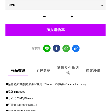
加入購物車
分享到
送貨及付款方
商品描述
了解更多
顧客評價
式
■品名 松本菜奈実 影像写真集『Nanami3 輝跡-Motion Picture』
■
品牌
REbecca
■サイズ DVD/
Blu-ray
■訂購價
HKD598
Blu-ray