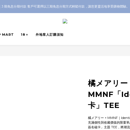
OP 全店 100% 正品保證｜支持香港本地 + 海外寄送｜💬 有任何問題？歡迎 WhatsApp 聯
 3 期免息分期付款 客戶可選擇以三期免息分期方式輕鬆付款，讓您更靈活地享受購物體驗
OP 全店 100% 正品保證｜支持香港本地 + 海外寄送｜💬 有任何問題？歡迎 WhatsApp 聯
P MART
18＋
外地客人訂購須知
橘メアリー 
MMNF「Ide
卡」TEE
橘メアリー × MMNF｜Identi
充滿個性與收藏價值的限量單品！橘
簽名磁卡」主題 TEE，將