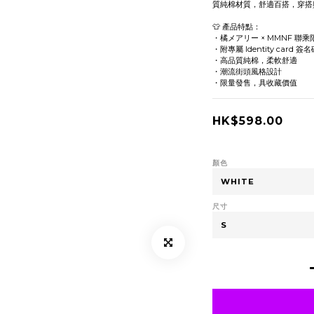
質純棉材質，舒適百搭，穿搭
👕 產品特點：
・橘メアリー × MMNF 聯乘
・附專屬 Identity card 簽
・高品質純棉，柔軟舒適
・潮流街頭風格設計
・限量發售，具收藏價值
HK$598.00
顏色
尺寸