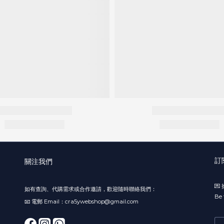
訂
關注我們

如有查詢、代購需求或合作邀請，歡迎隨時聯絡我們：
Be 
📧 電郵 Email：cra5ywebshop@gmail.com