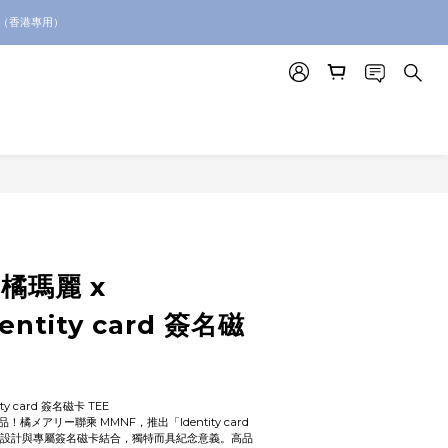
絡我們查詢代購服務
。（香港專用）
絡我們查詢代購服務
橘瑪麗 x
ntity card 簽名磁
ty card 簽名磁卡 TEE
メアリー聯乘 MMNF，推出「Identity card 
潮流設計與專屬簽名磁卡結合，獨特而具紀念意義。高品