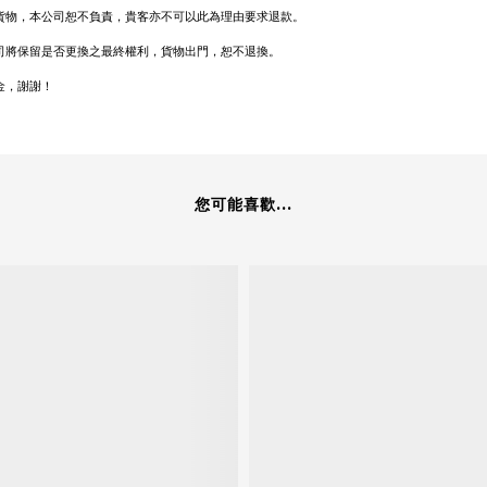
貨物，本公司恕不負責，貴客亦不可以此為理由要求退款。
司將保留是否更換之最終權利，貨物出門，恕不退換。
金，謝謝！
您可能喜歡...