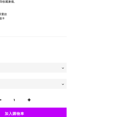
與收藏兼備。
限量款
名磁卡
加入購物車