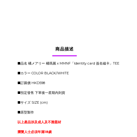
商品描述
■品名 橘メアリー 橘瑪麗 x MMNF「Identity card 簽名磁卡」TEE
■カラー COLOR BLACK/WHITE
■訂購價 HKD598
■預定發售 下單後一星期內到貨
■サイズ SIZE (cm)
■原型製作
以上產品涉及成人及不雅題材
瀏覽人士必須年滿18歲