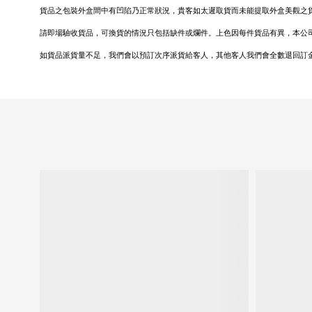
貨品之包裝外盒間中有凹陷乃正常狀況，貴客如太遲取貨而未能提取外盒美觀之
請即場驗收貨品，可換貨的情況只包括缺件或爛件。上色因每件貨品有異，本公
如貨品派貨量不足，我們會以預訂次序派貨給客人，其他客人我們會全數退回訂