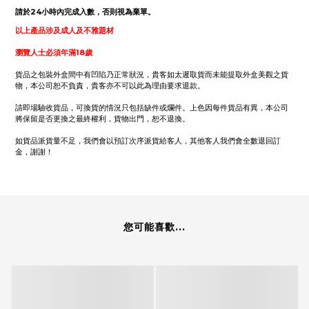
請於24小時內完成入數，否則視為棄單。
以上產品涉及成人及不雅題材
瀏覽人士必須年滿18歲
貨品之包裝外盒間中有凹陷乃正常狀況，貴客如太遲取貨而未能提取外盒美觀之貨
物，本公司恕不負責，貴客亦不可以此為理由要求退款。
請即場驗收貨品，可換貨的情況只包括缺件或爛件。上色因每件貨品有異，本公司
將保留是否更換之最終權利，貨物出門，恕不退換。
如貨品派貨量不足，我們會以預訂次序派貨給客人，其他客人我們會全數退回訂
金，謝謝！
您可能喜歡...