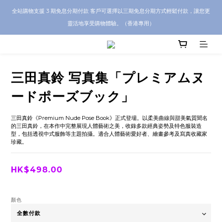
CRA5Y SHOP 全店 100% 正品保證｜支持香港本地 + 海外寄送｜💬 有任何問題？歡
全站購物支援 3 期免息分期付款 客戶可選擇以三期免息分期方式輕鬆付款，讓您更
迎 WhatsApp 聯絡我們查詢代購服務
靈活地享受購物體驗。（香港專用）
CRA5Y SHOP 全店 100% 正品保證｜支持香港本地 + 海外寄送｜💬 有任何問題？歡
迎 WhatsApp 聯絡我們查詢代購服務
三田真鈴 写真集「プレミアムヌ
ードポーズブック」
三田真鈴《Premium Nude Pose Book》正式登場。以柔美曲線與甜美氣質聞名
的三田真鈴，在本作中完整展現人體藝術之美，收錄多款經典姿勢及特色服裝造
型，包括透視中式服飾等主題拍攝。適合人體藝術愛好者、繪畫參考及寫真收藏家
珍藏。
HK$498.00
顏色