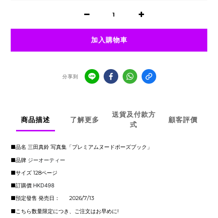
加入購物車
分享到
送貨及付款方
商品描述
了解更多
顧客評價
式
■品名 三田真鈴 写真集「プレミアムヌードポーズブック」
■
品牌
ジーオーティー
■サイズ 128ページ
■訂購價
HKD498
■
預定發售 発売日：
2026/7/13
■こちら数量限定につき、ご注文はお早めに!