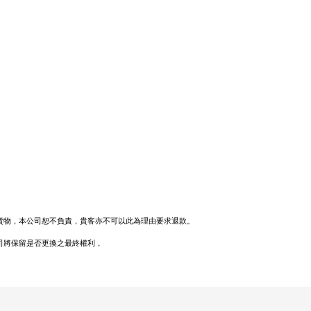
貨物，本公司恕不負責，貴客亦不可以此為理由要求退款。
司將保留是否更換之最終權利，