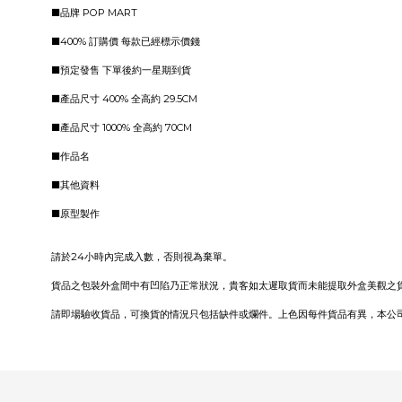
■品牌 POP MART
■400% 訂購價 每款已經標示價錢
■預定發售 下單後約一星期到貨
■產品尺寸 400% 全高約 29.5CM
■產品尺寸 1000% 全高約 70CM
■作品名
■其他資料
■原型製作
請於24小時內完成入數，否則視為棄單。
貨品之包裝外盒間中有凹陷乃正常狀況，貴客如太遲取貨而未能提取外盒美觀之
請即場驗收貨品，可換貨的情況只包括缺件或爛件。上色因每件貨品有異，本公