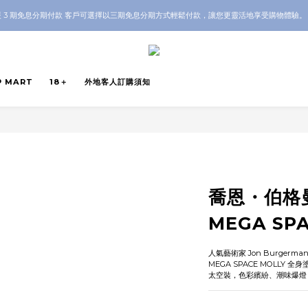
OP 全店 100% 正品保證｜支持香港本地 + 海外寄送｜💬 有任何問題？歡迎 WhatsApp 聯
 3 期免息分期付款 客戶可選擇以三期免息分期方式輕鬆付款，讓您更靈活地享受購物體驗
OP 全店 100% 正品保證｜支持香港本地 + 海外寄送｜💬 有任何問題？歡迎 WhatsApp 聯
P MART
18＋
外地客人訂購須知
喬恩・伯格曼
MEGA SP
人氣藝術家 Jon Burgerma
MEGA SPACE MOLLY 
太空裝，色彩繽紛、潮味爆燈