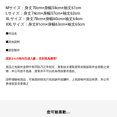
Mサイズ：身丈70cm×身幅54cm×袖丈61cm
Lサイズ：身丈74cm×身幅57cm×袖丈62cm
XLサイズ：身丈78cm×身幅60cm×袖丈64cm
XXLサイズ：身丈81cm×身幅63cm×袖丈65cm
■作品名
■其他資料
■原型製作
請於24小時內完成入數，否則視為棄單*
貨品之包裝外盒間中有凹陷乃正常狀況，貴客如太遲取貨而未能提取外盒美觀之貨
物，本公司恕不負責，貴客亦不可以此為理由要求退款。
請即場驗收貨品，可換貨的情況只包括缺件或爛件。上色因每件貨品有異，本公司
將保留是否更換之
您可能喜歡...