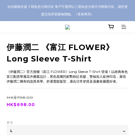
CRA5Y SHOP 全店 100% 正品保證｜支持香港本地 + 海外寄送｜💬 有任何問題？歡
全站購物支援 3 期免息分期付款 客戶可選擇以三期免息分期方式輕鬆付款，讓您更
迎 WhatsApp 聯絡我們查詢代購服務
靈活地享受購物體驗。（香港專用）
CRA5Y SHOP 全店 100% 正品保證｜支持香港本地 + 海外寄送｜💬 有任何問題？歡
迎 WhatsApp 聯絡我們查詢代購服務
伊藤潤二 《富江 FLOWER》
Long Sleeve T-Shirt
《伊藤潤二》官方授權《富江 FLOWER》Long Sleeve T-Shirt 登場！以經典角色
富江配搭華麗花卉圖案設計，黑色底襯托鮮艷粉紅長髮，雙袖加入延伸印花，展現
伊藤潤二獨有的詭異美學。舒適寬鬆版型，適合日常穿搭及漫畫收藏愛好者。
HK$798.00
HK$698.00
尺寸