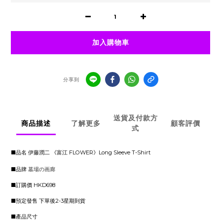
加入購物車
分享到
送貨及付款方
商品描述
了解更多
顧客評價
式
■品名 伊藤潤二 《富江 FLOWER》Long Sleeve T-Shirt
■品牌
墓場の画廊
■訂購價 HKD698
■預定發售 下單後2-3星期到貨
■產品尺寸