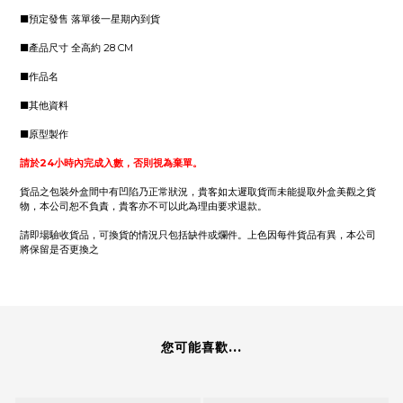
■預定發售 落單後一星期內到貨
■產品尺寸 全高約 28 CM
■作品名
■其他資料
■原型製作
請於24小時內完成入數，否則視為棄單。
貨品之包裝外盒間中有凹陷乃正常狀況，貴客如太遲取貨而未能提取外盒美觀之貨
物，本公司恕不負責，貴客亦不可以此為理由要求退款。
請即場驗收貨品，可換貨的情況只包括缺件或爛件。上色因每件貨品有異，本公司
將保留是否更換之
您可能喜歡...