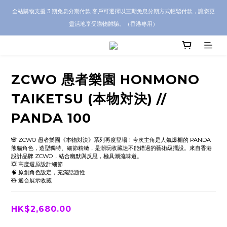
CRA5Y SHOP 全店 100% 正品保證｜支持香港本地 + 海外寄送｜💬 有任何問題？歡
全站購物支援 3 期免息分期付款 客戶可選擇以三期免息分期方式輕鬆付款，讓您更
迎 WhatsApp 聯絡我們查詢代購服務
靈活地享受購物體驗。（香港專用）
CRA5Y SHOP 全店 100% 正品保證｜支持香港本地 + 海外寄送｜💬 有任何問題？歡
迎 WhatsApp 聯絡我們查詢代購服務
ZCWO 愚者樂園 HONMONO
TAIKETSU (本物対決) //
PANDA 100
🐼 ZCWO 愚者樂園《本物対決》系列再度登場！今次主角是人氣爆棚的 PANDA 
熊貓角色，造型獨特、細節精緻，是潮玩收藏迷不能錯過的藝術級擺設。來自香港
設計品牌 ZCWO，結合幽默與反思，極具潮流味道。
💥 高度還原設計細節
🧠 原創角色設定，充滿話題性
🧸 適合展示收藏
HK$2,680.00