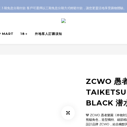
OP 全店 100% 正品保證｜支持香港本地 + 海外寄送｜💬 有任何問題？歡迎 WhatsApp 聯
 3 期免息分期付款 客戶可選擇以三期免息分期方式輕鬆付款，讓您更靈活地享受購物體驗
OP 全店 100% 正品保證｜支持香港本地 + 海外寄送｜💬 有任何問題？歡迎 WhatsApp 聯
P MART
18＋
外地客人訂購須知
ZCWO 愚
TAIKETSU
BLACK 潜
🐼 ZCWO 愚者樂園《本物
熊貓角色，造型獨特、細節精
設計品牌 ZCWO，結合幽