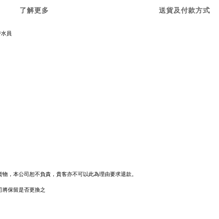
了解更多
送貨及付款方式
 潜水員
貨物，本公司恕不負責，貴客亦不可以此為理由要求退款。
司將保留是否更換之