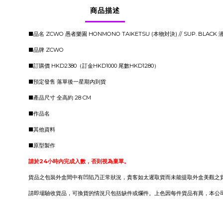
商品描述
■品名 ZCWO 愚者樂園 HONMONO TAIKETSU (本物対決) // SUP. BLACK
■品牌 ZCWO
■訂購價 HKD2380（訂金HKD1000 尾數HKD1280）
■預定發售 落單後一星期內到貨
■產品尺寸 全高約 28 CM
■作品名
■其他資料
■原型製作
請於24小時內完成入數，否則視為棄單。
貨品之包裝外盒間中有凹陷乃正常狀況，貴客如太遲取貨而未能提取外盒美觀之
請即場驗收貨品，可換貨的情況只包括缺件或爛件。上色因每件貨品有異，本公