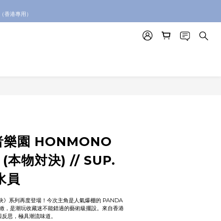
絡我們查詢代購服務
。（香港專用）
絡我們查詢代購服務
者樂園 HONMONO
 (本物対決) // SUP.
水員
対決》系列再度登場！今次主角是人氣爆棚的 PANDA 
緻，是潮玩收藏迷不能錯過的藝術級擺設。來自香港
默與反思，極具潮流味道。