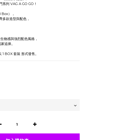
門系列 VAG A GO GO！
 Box），
一次收齊多款造型與配色，
誕、生物感與強烈配色風格，
收藏家追捧。
 以 1 BOX 套裝 形式發售。