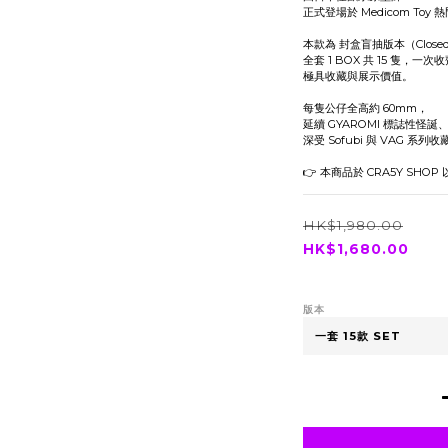
正式登場於 Medicom Toy 熱
本款為 封盒盲抽版本（Closed
全套 1 BOX 共 15 隻，
極具收藏與展示價值。
每隻公仔全高約 60mm，
延續 GYAROMI 標誌性怪
深受 Sofubi 與 VAG 系列
👉 本商品於 CRA5Y SHOP
HK$1,980.00
HK$1,680.00
版本