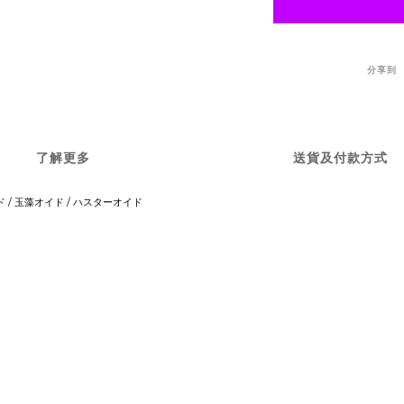
分享到
了解更多
送貨及付款方式
イド / 玉藻オイド / ハスターオイド