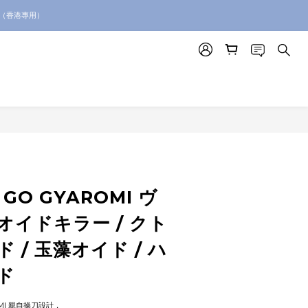
絡我們查詢代購服務
。（香港專用）
絡我們查詢代購服務
 GO GYAROMI ヴ
 オイドキラー / クト
 / 玉藻オイド / ハ
ド
MI 親自操刀設計，