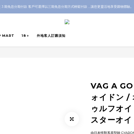
OP 全店 100% 正品保證｜支持香港本地 + 海外寄送｜💬 有任何問題？歡迎 WhatsApp 聯
 3 期免息分期付款 客戶可選擇以三期免息分期方式輕鬆付款，讓您更靈活地享受購物體驗
OP 全店 100% 正品保證｜支持香港本地 + 海外寄送｜💬 有任何問題？歡迎 WhatsApp 聯
P MART
18＋
外地客人訂購須知
VAG A GO
ォイドン /
ゥルフオイド
スターオイ
由日本怪獸系原型師 GYARO