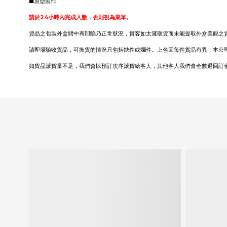
■原型製作
請於24小時內完成入數，否則視為棄單。
貨品之包裝外盒間中有凹陷乃正常狀況，貴客如太遲取貨而未能提取外盒美觀之
請即場驗收貨品，可換貨的情況只包括缺件或爛件。上色因每件貨品有異，本公
如貨品派貨量不足，我們會以預訂次序派貨給客人，其他客人我們會全數退回訂