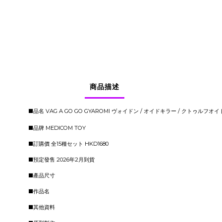
商品描述
■品名 VAG A GO GO GYAROMI ヴォイドン / オイドキラー / クトゥルフオ
■品牌 MEDICOM TOY
■訂購價 全15種セット HKD1680
■預定發售 2026年2月到貨
■產品尺寸
■作品名
■其他資料