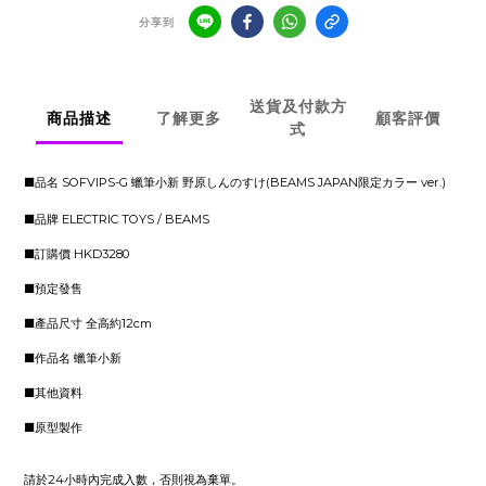
分享到
送貨及付款方
商品描述
了解更多
顧客評價
式
■品名 SOFVIPS-G 蠟筆小新 野原しんのすけ(BEAMS JAPAN限定カラー ver.)
■品牌 ELECTRIC TOYS / BEAMS
■訂購價 HKD3280
■預定發售
■產品尺寸 全高約12cm
■作品名 蠟筆小新
■其他資料
■原型製作
請於24小時內完成入數，否則視為棄單。