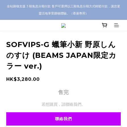
CRA5Y SHOP 全店 100% 正品保證｜支持香港本地 + 海外寄送｜💬 有任何問題？歡
全站購物支援 3 期免息分期付款 客戶可選擇以三期免息分期方式輕鬆付款，讓您更
迎 WhatsApp 聯絡我們查詢代購服務
靈活地享受購物體驗。（香港專用）
CRA5Y SHOP 全店 100% 正品保證｜支持香港本地 + 海外寄送｜💬 有任何問題？歡
迎 WhatsApp 聯絡我們查詢代購服務
SOFVIPS-G 蠟筆小新 野原しん
のすけ (BEAMS JAPAN限定カ
ラー ver.)
HK$3,280.00
售完
若想購買，請聯絡我們。
聯絡我們