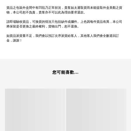
貨品之包裝外盒間中有凹陷乃正常狀況，貴客如太遲取貨而未能提取外盒美觀之貨
物，本公司恕不負責，貴客亦不可以此為理由要求退款。
請即場驗收貨品，可換貨的情況只包括缺件或爛件。上色因每件貨品有異，本公司
將保留是否更換之最終權利，貨物出門，恕不退換。
如貨品派貨量不足，我們會以預訂次序派貨給客人，其他客人我們會全數退回訂
金，謝謝！
您可能喜歡...