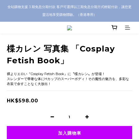
CRA5Y SHOP 全店 100% 正品保證｜支持香港本地 + 海外寄送｜💬 有任何問題？歡
全站購物支援 3 期免息分期付款 客戶可選擇以三期免息分期方式輕鬆付款，讓您更
迎 WhatsApp 聯絡我們查詢代購服務
靈活地享受購物體驗。（香港專用）
CRA5Y SHOP 全店 100% 正品保證｜支持香港本地 + 海外寄送｜💬 有任何問題？歡
迎 WhatsApp 聯絡我們查詢代購服務
楪カレン 写真集 「Cosplay
Fetish Book」
裸よりエロい『Cosplay Fetish Book』に〝楪カレン〟が登場！
スレンダーで華奢な体にHカップのスーパーボディ！その魔性の魅力を、多彩な
衣装で余すことなく大放出！
HK$598.00
加入購物車