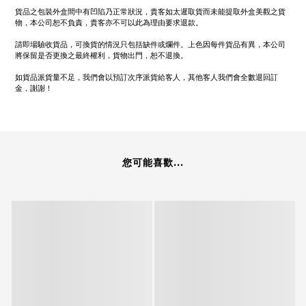
貨品之包裝外盒間中有凹陷乃正常狀況，貴客如太遲取貨而未能提取外盒美觀之貨
物，本公司恕不負責，貴客亦不可以此為理由要求退款。
請即場驗收貨品，可換貨的情況只包括缺件或爛件。上色因每件貨品有異，本公司
將保留是否更換之最終權利，貨物出門，恕不退換。
如貨品派貨量不足，我們會以預訂次序派貨給客人，其他客人我們會全數退回訂
金，謝謝！
您可能喜歡...