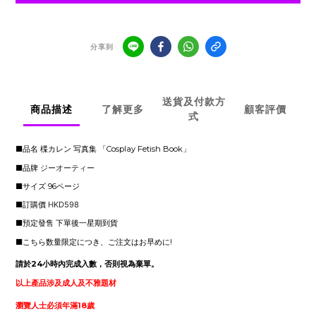
分享到
送貨及付款方
商品描述
了解更多
顧客評價
式
■品名 楪カレン 写真集 「Cosplay Fetish Book」
■
品牌
ジーオーティー
■サイズ 96ページ
■訂購價
HKD598
■
預定發售 下單後一星期到貨
■こちら数量限定につき、ご注文はお早めに!
請於24小時內完成入數，否則視為棄單。
以上產品涉及成人及不雅題材
瀏覽人士必須年滿18歲