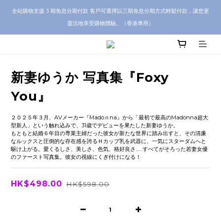
CRA5Y SHOP 全店 100% 正品保證｜支持香港本地 + 海外寄送｜💬 有任何問題？歡
全站購物支援 3 期免息分期付款 客戶可選擇以三期免息分期方式輕鬆付款，讓您更
迎 WhatsApp 聯絡我們查詢代購服務
靈活地享受購物體驗。（香港專用）
CRA5Y SHOP 全店 100% 正品保證｜支持香港本地 + 海外寄送｜💬 有任何問題？歡
迎 WhatsApp 聯絡我們查詢代購服務
新妻ゆうか 写真集『Foxy
You』
２０２５年３月、AVメーカー『Madoｎna』から「最初で最高のMadonna超大
型新人」という触れ込みで、31歳でデビューを果たした新妻ゆうか。
もともと結婚６年目の専業主婦だった彼女が新たな世界に踏み出すと、その清廉
なルックスと圧倒的な存在感を誇るＨカップ乳を武器に、一気にスターダムへと
駆け上がる。愛くるしさ、美しさ、色気、格好良さ……すべてがそろった若妻女優
のファースト写真集。彼女の視線にくぎ付けになる！
HK$498.00
HK$598.00