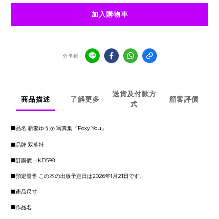
加入購物車
分享到
送貨及付款方
商品描述
了解更多
顧客評價
式
■品名 新妻ゆうか 写真集『Foxy You』
■品牌 双葉社
■訂購價 HKD598
■預定發售 この本の出版予定日は2026年1月21日です。
■產品尺寸
■作品名