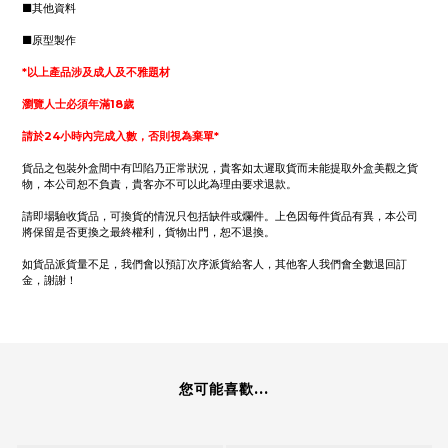
■其他資料
■原型製作
*以上產品涉及成人及不雅題材
瀏覽人士必須年滿18歲
請於24小時內完成入數，否則視為棄單*
貨品之包裝外盒間中有凹陷乃正常狀況，貴客如太遲取貨而未能提取外盒美觀之貨
物，本公司恕不負責，貴客亦不可以此為理由要求退款。
請即場驗收貨品，可換貨的情況只包括缺件或爛件。上色因每件貨品有異，本公司
將保留是否更換之最終權利，貨物出門，恕不退換。
如貨品派貨量不足，我們會以預訂次序派貨給客人，其他客人我們會全數退回訂
金，謝謝！
您可能喜歡...