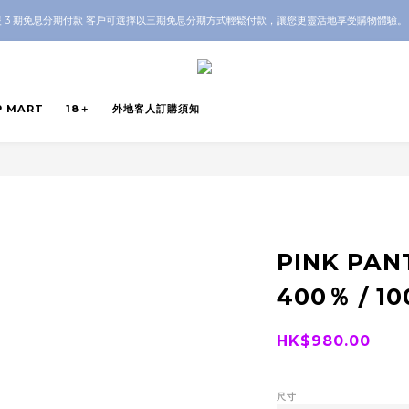
OP 全店 100% 正品保證｜支持香港本地 + 海外寄送｜💬 有任何問題？歡迎 WhatsApp 聯
 3 期免息分期付款 客戶可選擇以三期免息分期方式輕鬆付款，讓您更靈活地享受購物體驗
OP 全店 100% 正品保證｜支持香港本地 + 海外寄送｜💬 有任何問題？歡迎 WhatsApp 聯
P MART
18＋
外地客人訂購須知
PINK PAN
400％ / 1
HK$980.00
尺寸