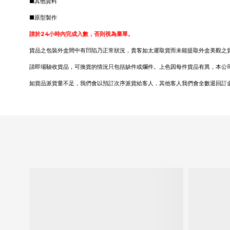
■其他資料
■原型製作
請於24小時內完成入數，否則視為棄單。
貨品之包裝外盒間中有凹陷乃正常狀況，貴客如太遲取貨而未能提取外盒美觀之
請即場驗收貨品，可換貨的情況只包括缺件或爛件。上色因每件貨品有異，本公
如貨品派貨量不足，我們會以預訂次序派貨給客人，其他客人我們會全數退回訂