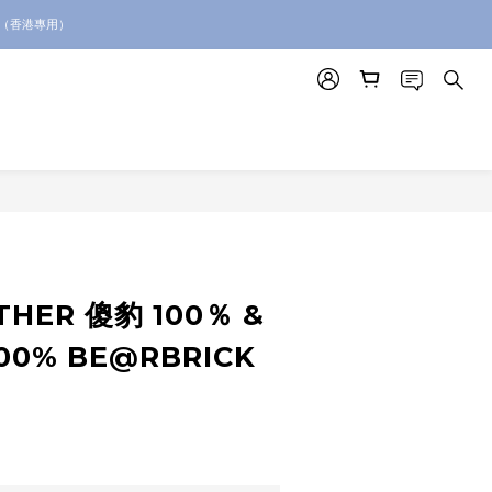
絡我們查詢代購服務
。（香港專用）
絡我們查詢代購服務
THER 傻豹 100％ &
000% BE@RBRICK