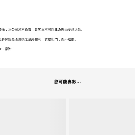
貨物，本公司恕不負責，貴客亦不可以此為理由要求退款。
司將保留是否更換之最終權利，貨物出門，恕不退換。
金，謝謝！
您可能喜歡...