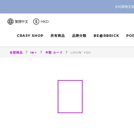
全站購物支援
CRA5Y SH
CRA5Y SH
繁體中文
HKD
CRA5Y SHOP
所有商品
品牌分類
BE@RBRICK
PO
全部商品
18＋
卡類 カード
LOVIN’ YOU