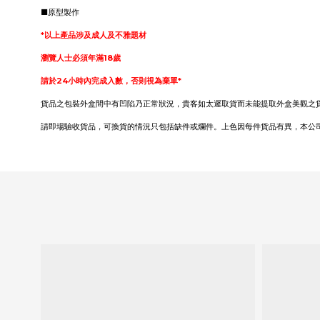
■原型製作
*以上產品涉及成人及不雅題材
瀏覽人士必須年滿18歲
請於24小時內完成入數，否則視為棄單*
貨品之包裝外盒間中有凹陷乃正常狀況，貴客如太遲取貨而未能提取外盒美觀之
請即場驗收貨品，可換貨的情況只包括缺件或爛件。上色因每件貨品有異，本公