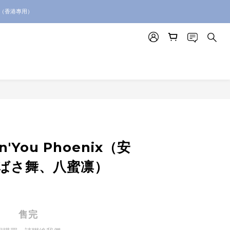
。（香港專用）
絡我們查詢代購服務
絡我們查詢代購服務
in'You Phoenix（安
ばさ舞、八蜜凛）
售完