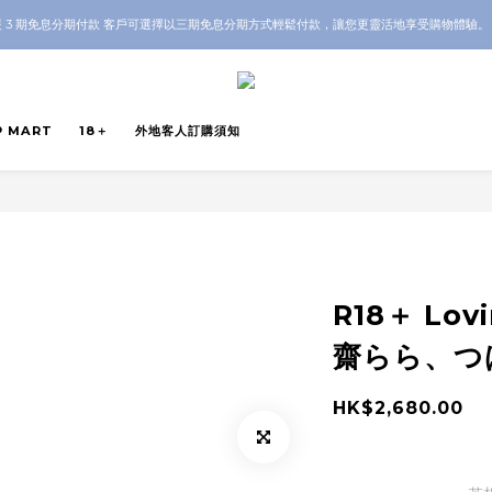
 3 期免息分期付款 客戶可選擇以三期免息分期方式輕鬆付款，讓您更靈活地享受購物體驗
OP 全店 100% 正品保證｜支持香港本地 + 海外寄送｜💬 有任何問題？歡迎 WhatsApp 聯
OP 全店 100% 正品保證｜支持香港本地 + 海外寄送｜💬 有任何問題？歡迎 WhatsApp 聯
P MART
18＋
外地客人訂購須知
R18＋ Lov
齋らら、つ
HK$2,680.00