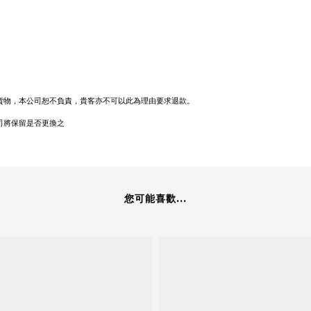
貨物，本公司恕不負責，貴客亦不可以此為理由要求退款。
司將保留是否更換之
您可能喜歡...