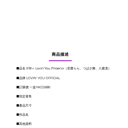
商品描述
■品名 R18＋ Lovin'You Phoenix（安齋らら、つばさ舞、八蜜凛）
■品牌 LOVIN’ YOU OFFICIAL
■訂購價 一盒HKD2680
■預定發售
■產品尺寸
■作品名
■其他資料