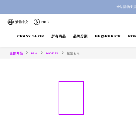
CRA5Y SH
全站購物支援
CRA5Y SH
繁體中文
HKD
CRA5Y SHOP
所有商品
品牌分類
BE@RBRICK
PO
全部商品
18＋
MODEL
桜空もも