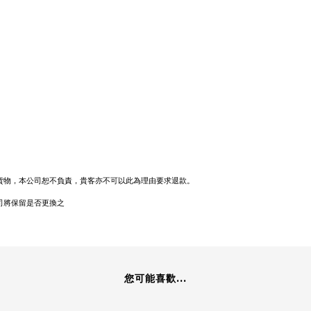
貨物，本公司恕不負責，貴客亦不可以此為理由要求退款。
司將保留是否更換之
您可能喜歡...