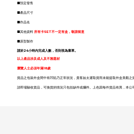
■預定發售
■產品尺寸
■作品名
■其他資料
所有卡SET不一定有盒，敬請留意
■原型製作
請於24小時內完成入數，否則視為棄單。
以上產品涉及成人及不雅題材
瀏覽人士必須年滿18歲
貨品之包裝外盒間中有凹陷乃正常狀況，貴客如太遲取貨而未能提取外盒美觀之
請即場驗收貨品，可換貨的情況只包括缺件或爛件。上色因每件貨品有異，本公