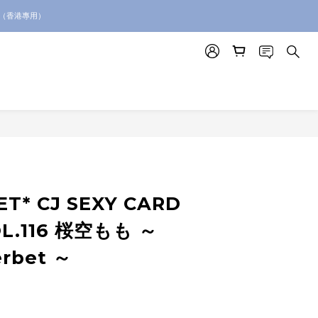
絡我們查詢代購服務
。（香港專用）
絡我們查詢代購服務
ET* CJ SEXY CARD
OL.116 桜空もも ～
erbet ～