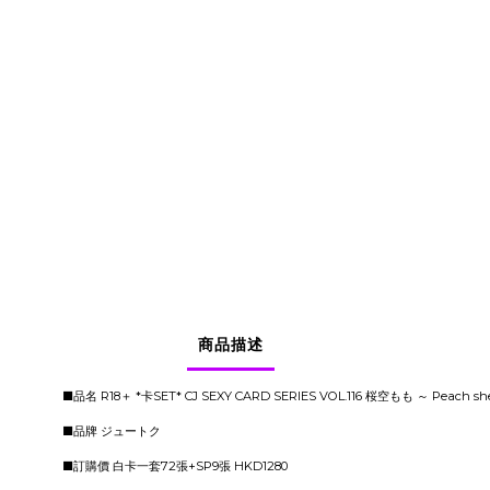
商品描述
■品名 R18＋ *卡SET* CJ SEXY CARD SERIES VOL.116 桜空もも ～ Peach sh
■品牌 ジュートク
■訂購價 白卡一套72張+SP9張 HKD1280