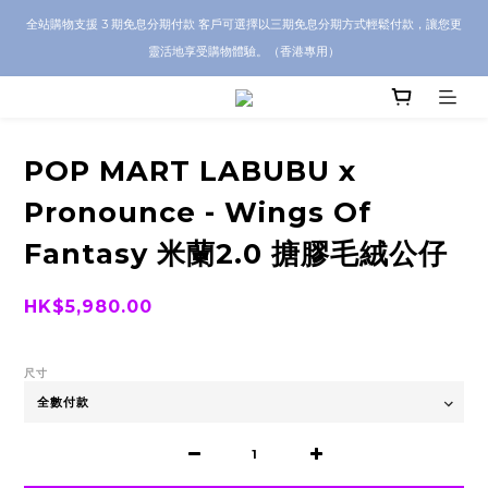
CRA5Y SHOP 全店 100% 正品保證｜支持香港本地 + 海外寄送｜💬 有任何問題？歡
全站購物支援 3 期免息分期付款 客戶可選擇以三期免息分期方式輕鬆付款，讓您更
迎 WhatsApp 聯絡我們查詢代購服務
靈活地享受購物體驗。（香港專用）
CRA5Y SHOP 全店 100% 正品保證｜支持香港本地 + 海外寄送｜💬 有任何問題？歡
迎 WhatsApp 聯絡我們查詢代購服務
POP MART LABUBU x
Pronounce - Wings Of
Fantasy 米蘭2.0 搪膠毛絨公仔
HK$5,980.00
尺寸