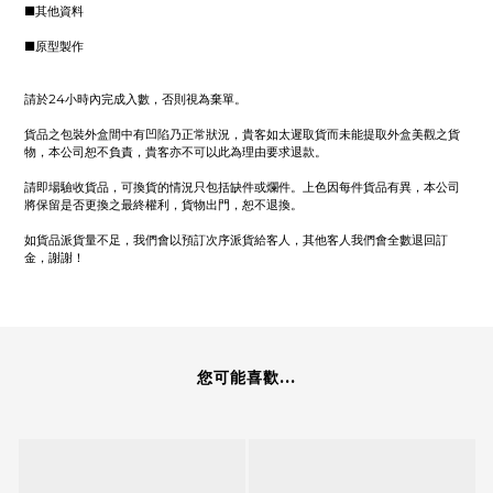
■其他資料
■原型製作
請於24小時內完成入數，否則視為棄單。
貨品之包裝外盒間中有凹陷乃正常狀況，貴客如太遲取貨而未能提取外盒美觀之貨
物，本公司恕不負責，貴客亦不可以此為理由要求退款。
請即場驗收貨品，可換貨的情況只包括缺件或爛件。上色因每件貨品有異，本公司
將保留是否更換之最終權利，貨物出門，恕不退換。
如貨品派貨量不足，我們會以預訂次序派貨給客人，其他客人我們會全數退回訂
金，謝謝！
您可能喜歡...