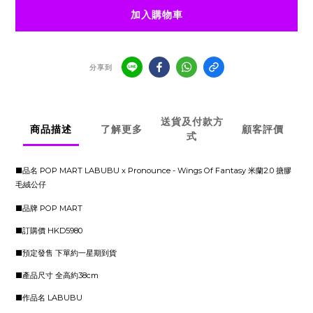
加入購物車
分享到
送貨及付款方
商品描述
了解更多
顧客評價
式
■品名 POP MART LABUBU x Pronounce - Wings Of Fantasy 米蘭2.0 搪膠
毛絨公仔
■品牌 POP MART
■訂購價 HKD5980
■預定發售 下單約一星期到貨
■產品尺寸 全高約38cm
■作品名 LABUBU