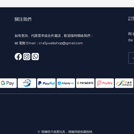
訂
關注我們

如有查詢、代購需求或合作邀請，歡迎隨時聯絡我們：
Be 
📧 電郵 Email：cra5ywebshop@gmail.com
💡 我哋唔只係賣玩具，我哋同樣收藏熱情。