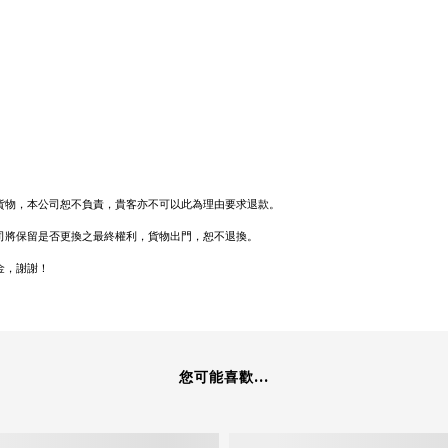
貨物，本公司恕不負責，貴客亦不可以此為理由要求退款。
司將保留是否更換之最終權利，貨物出門，恕不退換。
金，謝謝！
您可能喜歡...