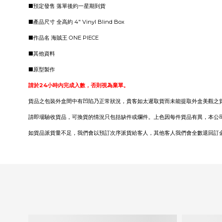
■預定發售
落單後約一星期到貨
■產品尺寸
全高約 4" Vinyl Blind Box
■作品名 海賊王 ONE PIECE
■其他資料
■原型製作
請於24小時內完成入數，否則視為棄單。
貨品之包裝外盒間中有凹陷乃正常狀況，貴客如太遲取貨而未能提取外盒美觀之
請即場驗收貨品，可換貨的情況只包括缺件或爛件。上色因每件貨品有異，本公
如貨品派貨量不足，我們會以預訂次序派貨給客人，其他客人我們會全數退回訂