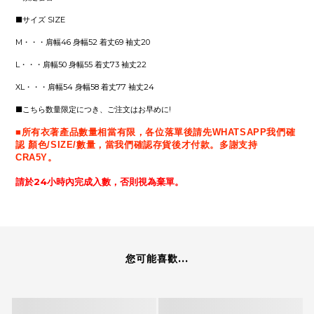
■サイズ SIZE
M・・・肩幅46 身幅52 着丈69 袖丈20
L・・・肩幅50 身幅55 着丈73 袖丈22
XL・・・肩幅54 身幅58 着丈77 袖丈24
■こちら数量限定につき、ご注文はお早めに!
■所有衣著產品數量相當有限，各位落單後請先WHATSAPP我們確
認 顏色/SIZE/數量，當我們確認存貨後才付款。多謝支持
CRA5Y。
請於24小時內完成入數，否則視為棄單。
您可能喜歡...