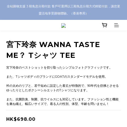
CRA5Y SHOP 全店 100% 正品保證｜支持香港本地 + 海外寄送｜💬 有任何問題？歡
全站購物支援 3 期免息分期付款 客戶可選擇以三期免息分期方式輕鬆付款，讓您更
迎 WhatsApp 聯絡我們查詢代購服務
靈活地享受購物體驗。（香港專用）
CRA5Y SHOP 全店 100% 正品保證｜支持香港本地 + 海外寄送｜💬 有任何問題？歡
迎 WhatsApp 聯絡我們查詢代購服務
宮下玲奈 WANNA TASTE
ME？ Tシャツ TEE
宮下玲奈のベストショットを切り取ったシンプルフォトグラフィックです。
また、TシャツボディのブランドにGOATのスタンダードモデルを使用。
衿の太めのリブと、若干短めに設定した着丈が特徴的で、90年代を彷彿とさせる
ゆったりとしたボクシーシルエットのTシャツになります。
また、抗菌防臭、制菌、抗ウイルスにも対応しています。ファッション性と機能
を兼ね備え、幅広いサイズで、着る人の性別、体型、年齢を問いません！
HK$698.00